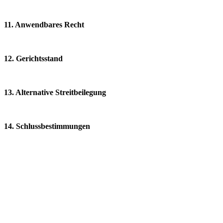
1.
Anwendbares Recht
2.
Gerichtsstand
3.
Alternative Streitbeilegung
4.
Schlussbestimmungen