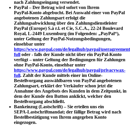
nach Zahlungseingang versendet.
PayPal – Der Betrag wird sofort von Ihrem
PayPal‑Konto abgebucht. Bei Auswahl einer von PayPal
angebotenen Zahlungsart erfolgt die
Zahlungsabwicklung über den Zahlungsdienstleister
PayPal (Europe) S.à r.l. et Cie, S.C.A., 22-24 Boulevard
Royal, L-2449 Luxemburg (im Folgenden: „PayPal“),
unter Geltung der PayPal-Nutzungsbedingungen,
einsehbar unter
https://www.paypal.com/de/legalhub/paypal/useragreement
full
oder - falls der Kunde nicht über ein PayPal-Konto
verfügt – unter Geltung der Bedingungen für Zahlungen
ohne PayPal-Konto, einsehbar unter
https://www.paypal.com/de/legalhub/paypal/privacywax-
full
. Zahlt der Kunde mittels einer im Online-
Bestellvorgang auswählbaren von PayPal angebotenen
Zahlungsart, erklärt der Verkäufer schon jetzt die
Annahme des Angebots des Kunden in dem Zeitpunkt, in
dem der Kunde den Button anklickt, welcher den
Bestellvorgang abschließt.
Bankeinzug (Lastschrift) – Sie erteilen uns ein
SEPA‑Lastschriftmandat; der fällige Betrag wird nach
Bestellbestätigung von Ihrem angegeben Konto
eingezogen.