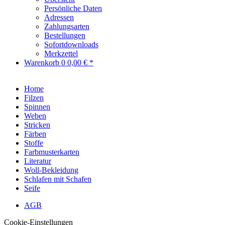
Persönliche Daten
Adressen
Zahlungsarten
Bestellungen
Sofortdownloads
Merkzettel
Warenkorb
0
0,00 € *
Home
Filzen
Spinnen
Weben
Stricken
Färben
Stoffe
Farbmusterkarten
Literatur
Woll-Bekleidung
Schlafen mit Schafen
Seife
AGB
Cookie-Einstellungen