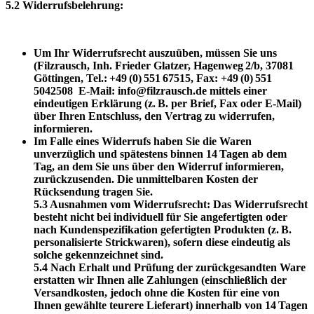
5.2 Widerrufsbelehrung:
Um Ihr Widerrufsrecht auszuüben, müssen Sie uns
(Filzrausch, Inh. Frieder Glatzer, Hagenweg 2/b, 37081
Göttingen, Tel.: +49 (0) 551 67515, Fax: +49 (0) 551
5042508
E‑Mail: info@filzrausch.de mittels einer
eindeutigen Erklärung (z. B. per Brief, Fax oder E‑Mail)
über Ihren Entschluss, den Vertrag zu widerrufen,
informieren.
Im Falle eines Widerrufs haben Sie die Waren
unverzüglich und spätestens binnen 14 Tagen ab dem
Tag, an dem Sie uns über den Widerruf informieren,
zurückzusenden. Die unmittelbaren Kosten der
Rücksendung tragen Sie.
5.3 Ausnahmen vom Widerrufsrecht: Das Widerrufsrecht
besteht nicht bei individuell für Sie angefertigten oder
nach Kundenspezifikation gefertigten Produkten (z. B.
personalisierte Strickwaren), sofern diese eindeutig als
solche gekennzeichnet sind.
5.4 Nach Erhalt und Prüfung der zurückgesandten Ware
erstatten wir Ihnen alle Zahlungen (einschließlich der
Versandkosten, jedoch ohne die Kosten für eine von
Ihnen gewählte teurere Lieferart) innerhalb von 14 Tagen