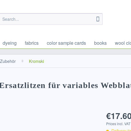
dyeing
fabrics
color sample cards
books
wool cl
Zubehör
Kromski
Ersatzlitzen für variables Webbla
€17.60
Prices incl. VA
Delivery t