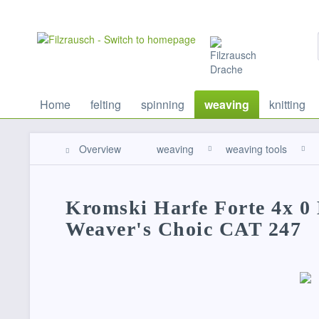
Home
felting
spinning
weaving
knitting
Overview
weaving
weaving tools
Kromski Harfe Forte 4x 0 
Weaver's Choic CAT 247