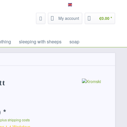
Service/Help
Filzrausch - english
My account
€0.00 *
othing
sleeping with sheeps
soap
tt
 *
T
plus shipping costs
ime 1-4 Workdays