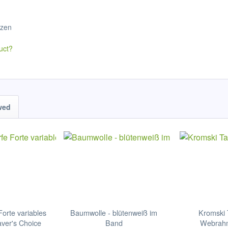
tzen
uct?
wed
orte variables
Baumwolle - blütenweiß im
Kromski 
ver's Choice
Band
Webrahm