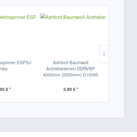
rospinner ESPSJ
Ashford Baumwoll
Ashford Er
mbo
Antriebsriemen DDRVBP
Spinnflüg
4000mm (2000mm) D10095
12Stück /
00 € *
3,90 € *
5,