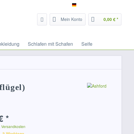
Service/Hilfe
Filzrausch - deutsch
Mein Konto
0,00 € *
ekleidung
Schlafen mit Schafen
Seife
lügel)
€ *
. Versandkosten
 1-3 Werktage