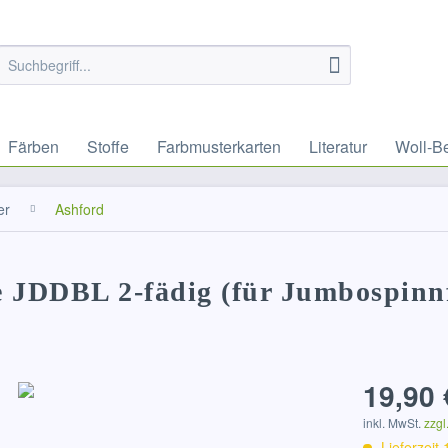
Färben
Stoffe
Farbmusterkarten
Literatur
Woll-B
er
Ashford
e JDDBL 2-fädig (für Jumbospinnf
19,90 
inkl. MwSt.
zzgl
Lieferzeit