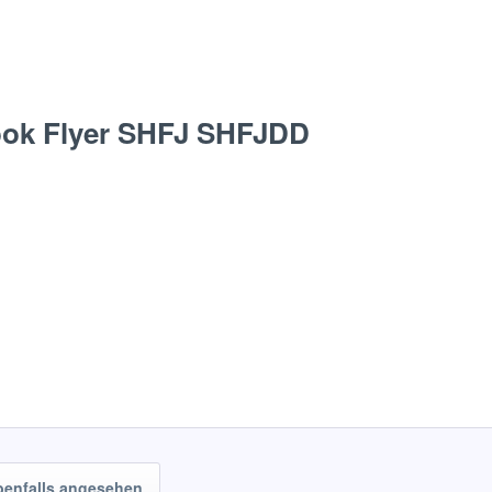
ook Flyer SHFJ SHFJDD
benfalls angesehen