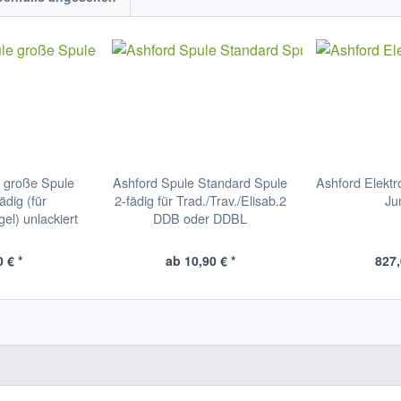
 große Spule
Ashford Spule Standard Spule
Ashford Elekt
dig (für
2-fädig für Trad./Trav./Elisab.2
Ju
el) unlackiert
DDB oder DDBL
 € *
ab 10,90 € *
827,