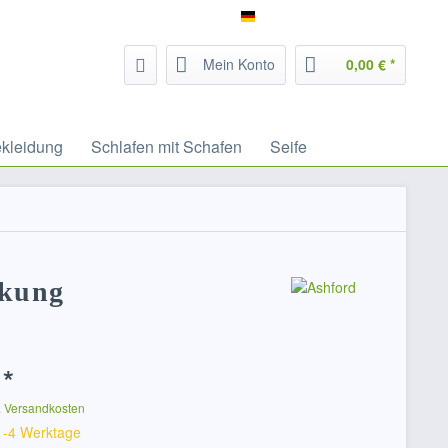
Service/Hilfe
Filzrausch - deutsch
Mein Konto
0,00 € *
ekleidung
Schlafen mit Schafen
Seife
ckung
 *
. Versandkosten
 1-4 Werktage