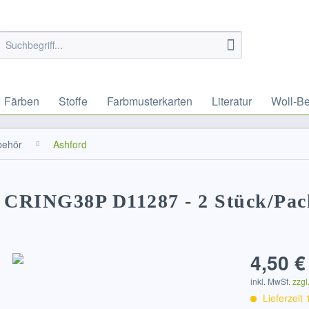
Färben
Stoffe
Farbmusterkarten
Literatur
Woll-B
behör
Ashford
e CRING38P D11287 - 2 Stück/Pa
4,50 €
inkl. MwSt.
zzgl
Lieferzeit