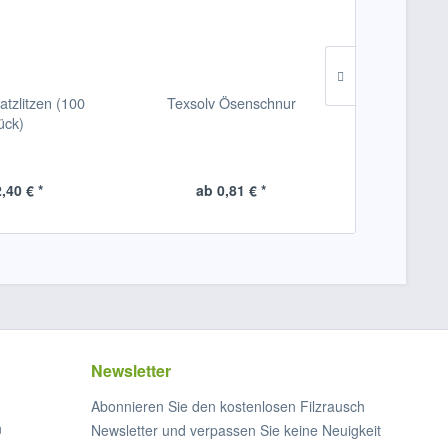
atzlitzen (100
Texsolv Ösenschnur
Glimakra 
ück)
Webschiff
,40 € *
ab 0,81 € *
ab 2
Newsletter
Abonnieren Sie den kostenlosen Filzrausch
n
Newsletter und verpassen Sie keine Neuigkeit