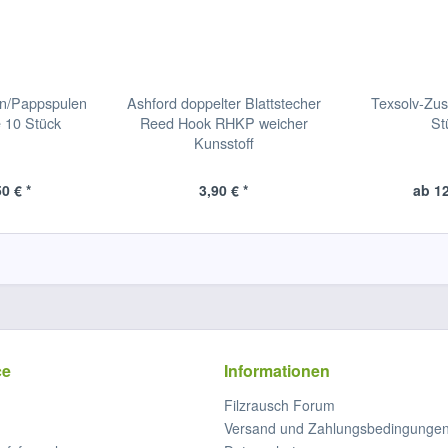
en/Pappspulen
Ashford doppelter Blattstecher
Texsolv-Zus
 10 Stück
Reed Hook RHKP weicher
St
Kunsstoff
0 € *
3,90 € *
ab 12
ce
Informationen
Filzrausch Forum
Versand und Zahlungsbedingunge