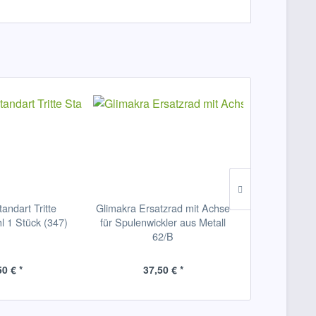
andart Tritte
Glimakra Ersatzrad mit Achse
Schacht Lady
l 1 Stück (347)
für Spulenwickler aus Metall
- Lazy Kate
62/B
50 € *
37,50 € *
79