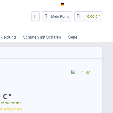
Service/Hilfe
Filzrausch - deutsch
Mein Konto
0,00 € *
ekleidung
Schlafen mit Schafen
Seife
 € *
. Versandkosten
 3-14 Werktage