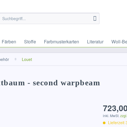
Färben
Stoffe
Farbmusterkarten
Literatur
Woll-B
behör
Louet
ttbaum - second warpbeam
723,00
inkl. MwSt.
zzgl
Lieferzeit