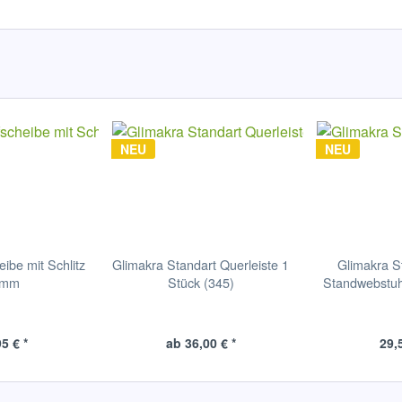
NEU
NEU
ibe mit Schlitz
Glimakra Standart Querleiste 1
Glimakra St
8mm
Stück (345)
Standwebstuh
5 € *
ab 36,00 € *
29,