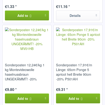
€1.33 *
€11.16 *
Add to
Details
Sonderposten 12,24€/kg 1
Sonderposten 17,91€/m
kg Montevideowolle
Länge: 65cm Ponge 5
haselnussbraun
apricot hell Breite 90cm
UNGEKÄMMT! -20%
-20% P501AH
MV01HB
€9.80 *
€9.31 *
Add to
Add to