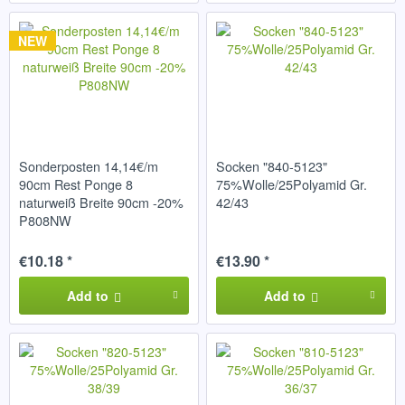
NEW
Sonderposten 14,14€/m
Socken "840-5123"
90cm Rest Ponge 8
75%Wolle/25Polyamid Gr.
naturweiß Breite 90cm -20%
42/43
P808NW
€10.18 *
€13.90 *
Add to
Add to