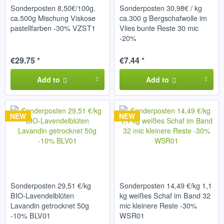
Sonderposten 8,50€/100g.
Sonderposten 30,98€ / kg
ca.500g Mischung Viskose
ca.300 g Bergschafwolle im
pastellfarben -30% VZST1
Vlies bunte Reste 30 mic
-20%
€29.75 *
€7.44 *
Add to
Add to
NEW
NEW
Sonderposten 29,51 €/kg
Sonderposten 14,49 €/kg 1,1
BIO-Lavendelblüten
kg weißes Schaf im Band 32
Lavandin getrocknet 50g
mic kleinere Reste -30%
-10% BLV01
WSR01