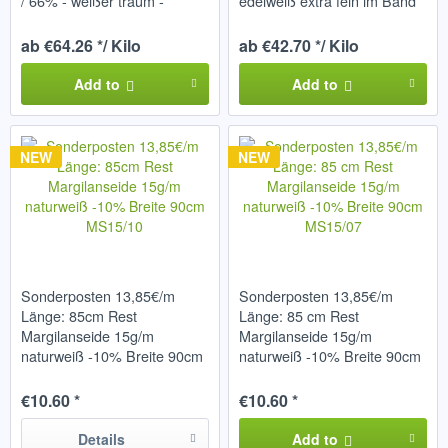
/ 66% - weißer traum -
edelweiß extra fein im Band
ab €64.26 */ Kilo
ab €42.70 */ Kilo
Add to
Add to
NEW
NEW
Sonderposten 13,85€/m
Sonderposten 13,85€/m
Länge: 85cm Rest
Länge: 85 cm Rest
Margilanseide 15g/m
Margilanseide 15g/m
naturweiß -10% Breite 90cm
naturweiß -10% Breite 90cm
MS15/10
MS15/07
€10.60 *
€10.60 *
Details
Add to