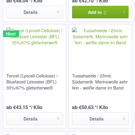
ab €48.04 */ Kilo
ab €42.70 */ Kilo
Details
Add to
Hint!
Tencel (Lyocell-Cellulose) /
Tussahseide / 23mic
Bluefaced Leicester (BFL)
Südamerik. Merinowolle sehr
33%/67% gletscherweiß
fein - weiße dame im Band
ab €43.15 */ Kilo
ab €50.63 */ Kilo
Details
Details