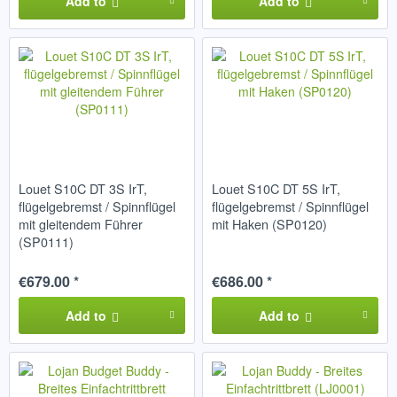
Add to
Add to
Louet S10C DT 3S IrT,
Louet S10C DT 5S IrT,
flügelgebremst / Spinnflügel
flügelgebremst / Spinnflügel
mit gleitendem Führer
mit Haken (SP0120)
(SP0111)
€679.00 *
€686.00 *
Add to
Add to