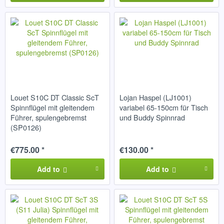
Louet S10C DT Classic ScT
Lojan Haspel (LJ1001)
Spinnflügel mit gleitendem
variabel 65-150cm für Tisch
Führer, spulengebremst
und Buddy Spinnrad
(SP0126)
€775.00 *
€130.00 *
Add to
Add to