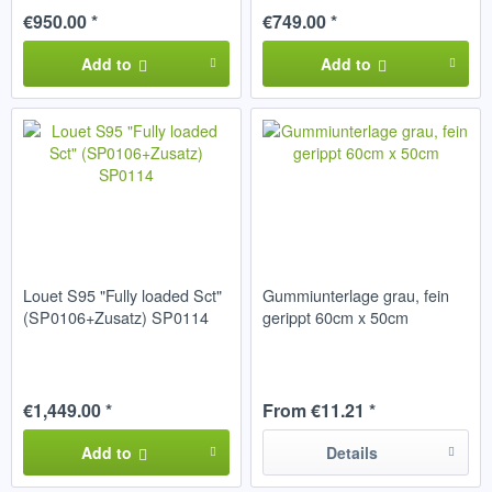
€950.00 *
€749.00 *
Add to
Add to
Louet S95 "Fully loaded Sct"
Gummiunterlage grau, fein
(SP0106+Zusatz) SP0114
gerippt 60cm x 50cm
€1,449.00 *
From €11.21 *
Add to
Details