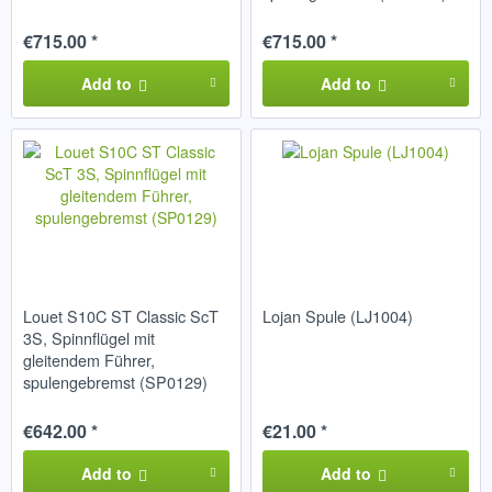
€715.00 *
€715.00 *
Add to
Add to
Louet S10C ST Classic ScT
Lojan Spule (LJ1004)
3S, Spinnflügel mit
gleitendem Führer,
spulengebremst (SP0129)
€642.00 *
€21.00 *
Add to
Add to