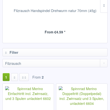
Filzrausch Handspindel Drehwurm natur 70mm (45g)
From €4.59 *
Filter
1
From
2