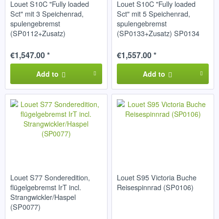
Louet S10C "Fully loaded
Louet S10C "Fully loaded
Sct" mit 3 Speichenrad,
Sct" mit 5 Speichenrad,
spulengebremst
spulengebremst
(SP0112+Zusatz)
(SP0133+Zusatz) SP0134
€1,547.00 *
€1,557.00 *
Add to
Add to
Louet S77 Sonderedition,
Louet S95 Victoria Buche
flügelgebremst IrT incl.
Reisespinnrad (SP0106)
Strangwickler/Haspel
(SP0077)