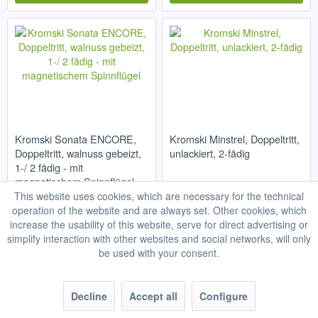
Kromski Sonata ENCORE,
Kromski Minstrel, Doppeltritt,
Doppeltritt, walnuss gebeizt,
unlackiert, 2-fädig
1-/ 2 fädig - mit
magnetischem Spinnflügel
This website uses cookies, which are necessary for the technical
operation of the website and are always set. Other cookies, which
€999.00 *
€679.00 *
increase the usability of this website, serve for direct advertising or
simplify interaction with other websites and social networks, will only
Add to
Add to
be used with your consent.
Decline
Accept all
Configure