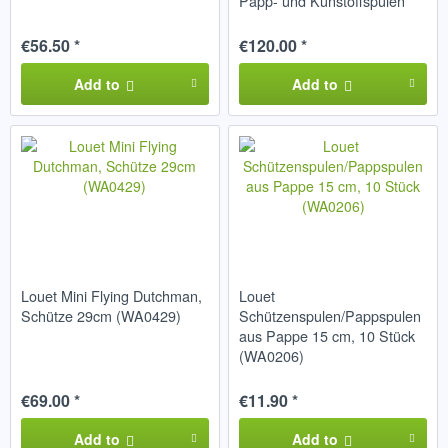
Papp- und Kunstoffspulen
und Louetspule
€56.50 *
€120.00 *
Add to
Add to
Louet Mini Flying Dutchman,
Louet
Schütze 29cm (WA0429)
Schützenspulen/Pappspulen
aus Pappe 15 cm, 10 Stück
(WA0206)
€69.00 *
€11.90 *
Add to
Add to