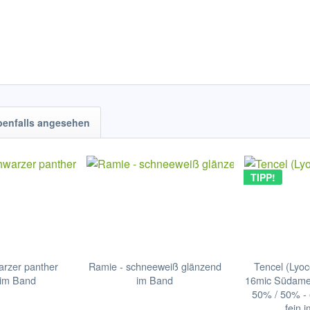
benfalls angesehen
TIPP!
arzer panther
Ramie - schneeweiß glänzend
Tencel (Lyoce
 im Band
im Band
16mic Südamer
50% / 50% - 
fein 