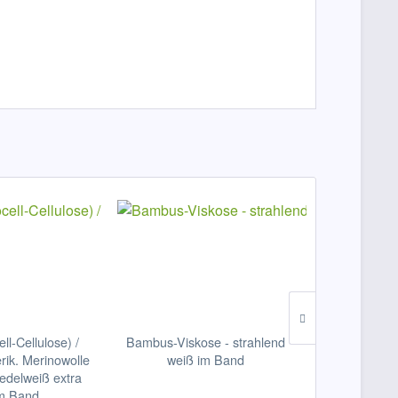
ll-Cellulose) /
Bambus-Viskose - strahlend
Viskose, brill
ik. Merinowolle
weiß im Band
im
edelweiß extra
im Band