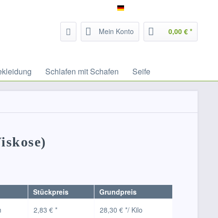
Service/Hilfe
Filzrausch - deutsch
Mein Konto
0,00 € *
ekleidung
Schlafen mit Schafen
Seife
iskose)
Stückpreis
Grundpreis
m
2,83 € *
28,30 € */ Kilo