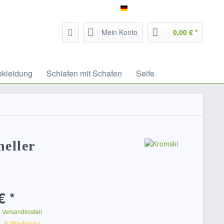
Service/Hilfe
Filzrausch - deutsch
Mein Konto
0,00 € *
ekleidung
Schlafen mit Schafen
Seife
neller
€ *
. Versandkosten
 1-3 Werktage