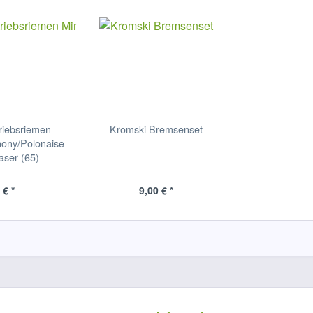
riebsriemen
Kromski Bremsenset
hony/Polonaise
aser (65)
 € *
9,00 € *