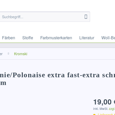
Färben
Stoffe
Farbmusterkarten
Literatur
Woll-B
er
Kromski
e/Polonaise extra fast-extra sch
cm
19,00 
inkl. MwSt.
zzgl
Lieferzeit