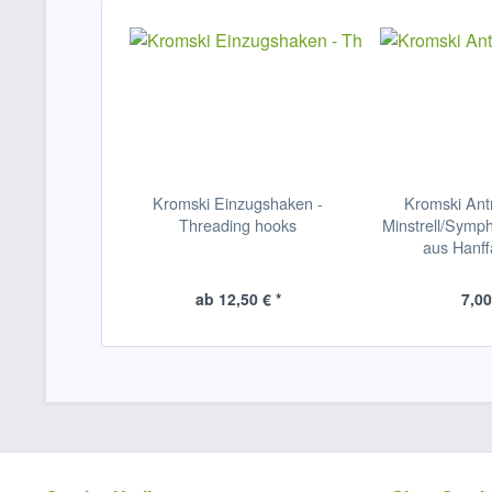
Kromski Einzugshaken -
Kromski Ant
Threading hooks
Minstrell/Symp
aus Hanff
ab 12,50 € *
7,00