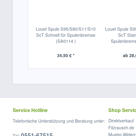
Louet Spule S95/S80/S11/S10
Louet Spule S
ScT Schnell für Spulenbremse
ScT Stan
(SA0114 )
Spulenbrem
34,50 € *
ab 28,
Service Hotline
Shop Servi
Direktverkauf
Telefonische Unterstützung und Beratung unter:
Filzrausch.de
0551-67515
Muster-Widerr
Tel: