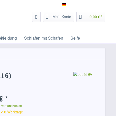
Service/Hilfe
Filzrausch - deutsch
Mein Konto
0,00 € *
ekleidung
Schlafen mit Schafen
Seife
116)
€ *
. Versandkosten
 1-10 Werktage