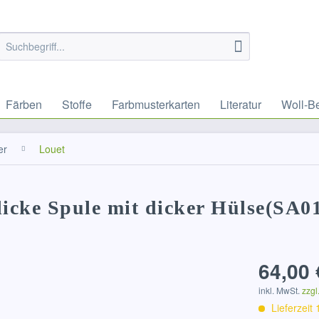
Färben
Stoffe
Farbmusterkarten
Literatur
Woll-B
er
Louet
dicke Spule mit dicker Hülse(SA0
64,00 
inkl. MwSt.
zzgl
Lieferzeit