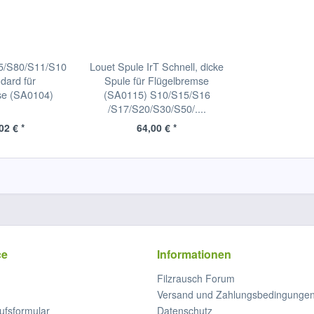
95/S80/S11/S10
Louet Spule IrT Schnell, dicke
dard für
Spule für Flügelbremse
se (SA0104)
(SA0115) S10/S15/S16
/S17/S20/S30/S50/....
02 € *
64,00 € *
ce
Informationen
Filzrausch Forum
Versand und Zahlungsbedingunge
ufsformular
Datenschutz