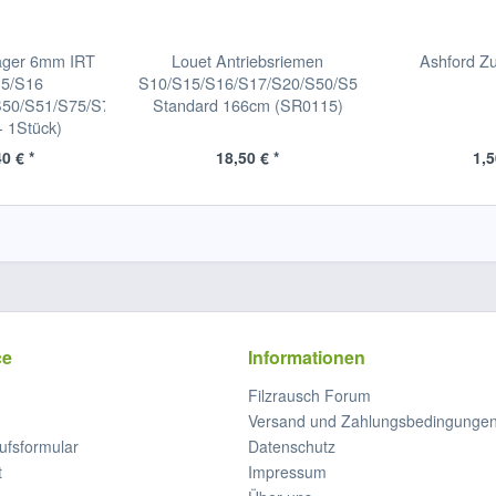
ager 6mm IRT
Louet Antriebsriemen
Ashford Z
15/S16
S10/S15/S16/S17/S20/S50/S51/S70/S75/S80
S50/S51/S75/S76/S77
Standard 166cm (SR0115)
 1Stück)
0 € *
18,50 € *
1,5
ce
Informationen
Filzrausch Forum
Versand und Zahlungsbedingunge
ufsformular
Datenschutz
t
Impressum