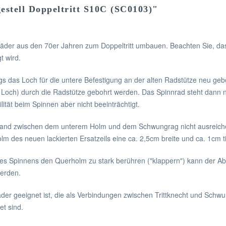
stell Doppeltritt S10C (SC0103)"
nnräder aus den 70er Jahren zum Doppeltritt umbauen. Beachten Sie, da
t wird.
gs das Loch für die untere Befestigung an der alten Radstütze neu g
n Loch) durch die Radstütze gebohrt werden. Das Spinnrad steht dann
lität beim Spinnen aber nicht beeinträchtigt.
stand zwischen dem unterem Holm und dem Schwungrag nicht ausreic
lm des neuen lackierten Ersatzeils eine ca. 2,5cm breite und ca. 1cm tie
es Spinnens den Querholm zu stark berühren ("klappern") kann der Abs
werden.
äder geeignet ist, die als Verbindungen zwischen Trittknecht und Schw
et sind.