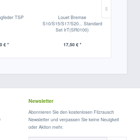
ugfeder TSP
Louet Bremse
Louet Spule 
S10/S15/S17/S20... Standard
ScT St
Set IrT(SR0100)
Spulenbre
0 € *
17,50 € *
ab 2
Newsletter
Abonnieren Sie den kostenlosen Filzrausch
n
Newsletter und verpassen Sie keine Neuigkeit
oder Aktion mehr.