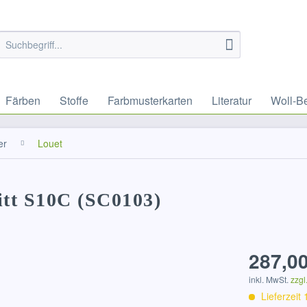
Färben
Stoffe
Farbmusterkarten
Literatur
Woll-B
er
Louet
itt S10C (SC0103)
287,00
inkl. MwSt.
zzgl
Lieferzeit