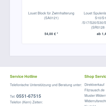
Louet Block für Zwirnhalterung
Louet Spulenl
(SA0121)
S10/S
/S17/S20/S30/
(SR0128 -
54,00 € *
ab 1,4
Service Hotline
Shop Servi
Direktverkauf
Telefonische Unterstützung und Beratung unter:
Filzrausch.de
0551-67515
Muster-Widerr
Tel:
Widerrufsrech
Telefon (Kern) Zeiten: