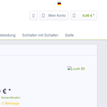
Service/Hilfe
Filzrausch - deutsch
Mein Konto
0,00 € *
ekleidung
Schlafen mit Schafen
Seife
 € *
. Versandkosten
 1-3 Werktage