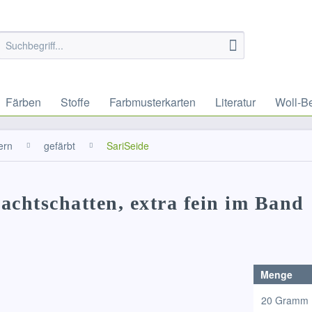
Färben
Stoffe
Farbmusterkarten
Literatur
Woll-B
ern
gefärbt
SariSeide
nachtschatten, extra fein im Band
Menge
20 Gramm