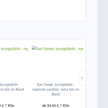
 buntgefärbt -
Sari Seide, buntgefärbt -
Bergschaf
tra fein im Band
rosaroter panther, extra fein im
königsrot mi
Band
 € */ Kilo
ab 93,63 € */ Kilo
ab 29,9