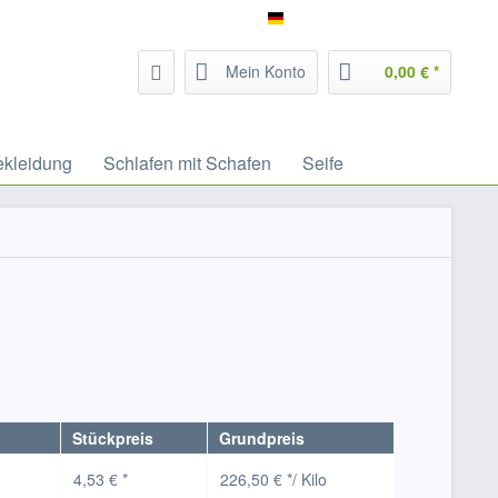
Service/Hilfe
Filzrausch - deutsch
Mein Konto
0,00 € *
ekleidung
Schlafen mit Schafen
Seife
Stückpreis
Grundpreis
4,53 € *
226,50 € */ Kilo