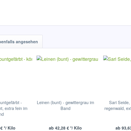
benfalls angesehen
untgefärbt -
Leinen (bunt) - gewittergrau im
Sari Seide,
t, extra fein im
Band
regenwald, ex
nd
€ */ Kilo
ab 42,28 € */ Kilo
ab 93,63