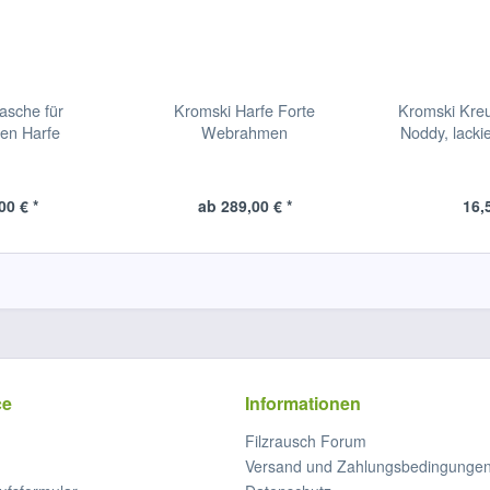
asche für
Kromski Harfe Forte
Kromski Kre
en Harfe
Webrahmen
Noddy, lacki
00 € *
ab 289,00 € *
16,
ce
Informationen
Filzrausch Forum
Versand und Zahlungsbedingunge