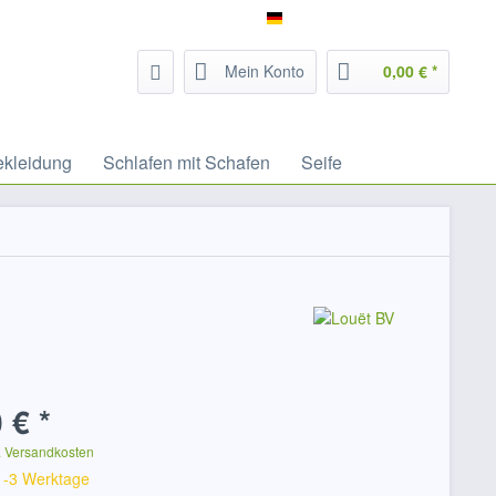
Service/Hilfe
Filzrausch - deutsch
Mein Konto
0,00 € *
ekleidung
Schlafen mit Schafen
Seife
 € *
. Versandkosten
 1-3 Werktage