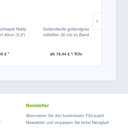
uzhaspel Niddy
Gotlandwolle gotlandgrau
Bergschaf-M
ert 80cm (5,5″)
mittelfein 26 mic im Band
meerkönig mi
50 € *
ab 19,44 € */ Kilo
ab 23,9
Newsletter
Abonnieren Sie den kostenlosen Filzrausch
n
Newsletter und verpassen Sie keine Neuigkeit