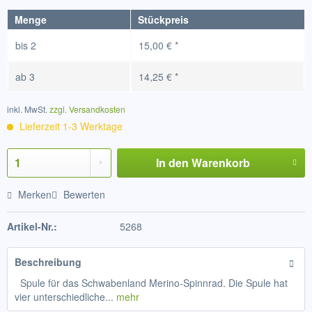
Menge
Stückpreis
bis
2
15,00 € *
ab
3
14,25 € *
inkl. MwSt.
zzgl. Versandkosten
Lieferzeit 1-3 Werktage
In den
Warenkorb
Merken
Bewerten
Artikel-Nr.:
5268
Beschreibung
Spule für das Schwabenland Merino-Spinnrad. Die Spule hat
vier unterschiedliche...
mehr