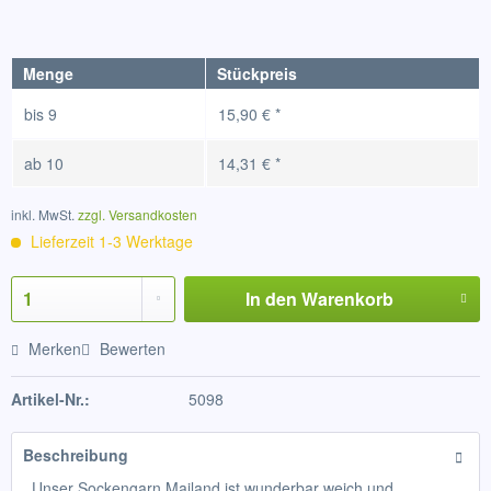
Menge
Stückpreis
bis
9
15,90 € *
ab
10
14,31 € *
inkl. MwSt.
zzgl. Versandkosten
Lieferzeit 1-3 Werktage
In den
Warenkorb
Merken
Bewerten
Artikel-Nr.:
5098
Beschreibung
Unser Sockengarn Mailand ist wunderbar weich und