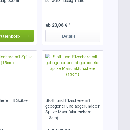
ssig 200ml 1
schwarz flüssig 1 Liter
ab 23,08 € *
Warenkorb
Details
here mit Spitze -
Stoff- und Filzschere mit
gebogener und abgerundeter
Spitze Manufakturschere
(13cm)