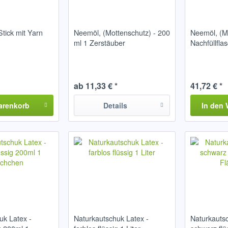
tick mit Yarn
Neemöl, (Mottenschutz) - 200
Neemöl, (M
ml 1 Zerstäuber
Nachfüllflas
ab 11,33 € *
41,72 € *
arenkorb
Details
In den
uk Latex -
Naturkautschuk Latex -
Naturkautsc