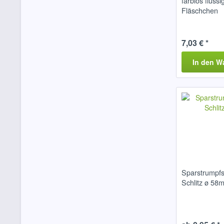
farblos flüss
Fläschchen
7,03 € *
In den
W
Sparstrumpfs
Schlitz ø 58