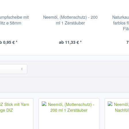
umpfscheibe mit
Neemöl, (Mottenschutz) - 200
Naturkau
litz ø 58mm
ml 1 Zerstäuber
farblos 
Fl
b 0,95 € *
ab 11,33 € *
7