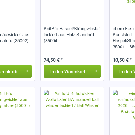
KnitPro Haspel/Strangwickler,
obere Fests
näulwickler aus
lackiert aus Holz Standard
Kunststoff
gnature (35002)
(35004)
Haspel/Stra
35001 + 3
74,50 € *
10,50 € *
arenkorb
In den
Warenkorb
In den