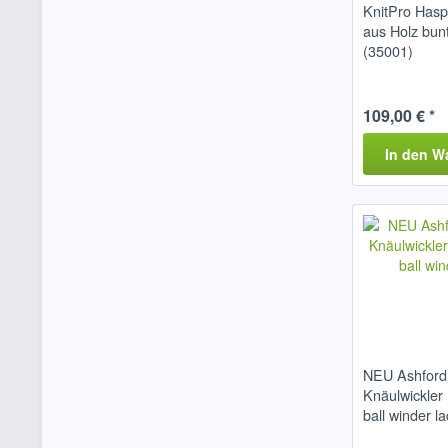
KnitPro Hasp
aus Holz bun
(35001)
109,00 € *
In den
W
NEU Ashford 
Knäulwickler
ball winder la