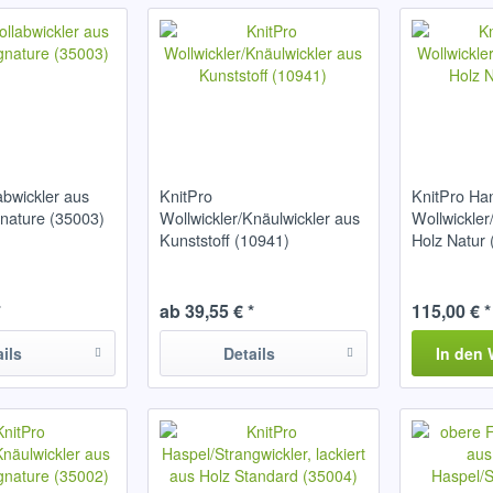
abwickler aus
KnitPro
KnitPro Ha
gnature (35003)
Wollwickler/Knäulwickler aus
Wollwickler
Kunststoff (10941)
Holz Natur
*
ab 39,55 € *
115,00 € *
ails
Details
In den