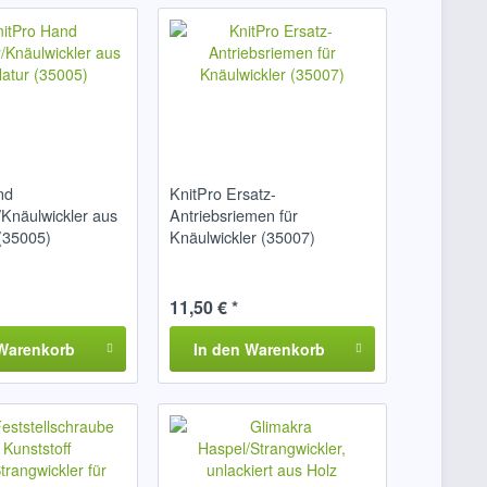
nd
KnitPro Ersatz-
/Knäulwickler aus
Antriebsriemen für
 (35005)
Knäulwickler (35007)
11,50 € *
Warenkorb
In den
Warenkorb