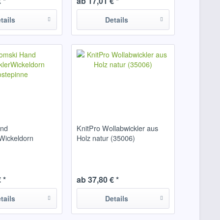
 *
ab 17,01 € *
tails
Details
and
KnitPro Wollabwickler aus
rWickeldorn
Holz natur (35006)
 *
ab 37,80 € *
tails
Details