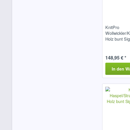
KnitPro
Wollwickler/K
Holz bunt Si
148,95 € *
In den
W