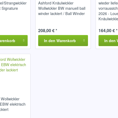
el/Strangwickler
Ashford Knäulwickler
wieder liefe
t Signature
Wollwickler BW manuell ball
vorraussich
winder lackiert / Ball Winder
2026 - Loue
Knäulwickl
WA0462
208,00 € *
164,00 € *
arenkorb
In den
Warenkorb
In den
Wollwickler
 EBW elektrisch
ckiert