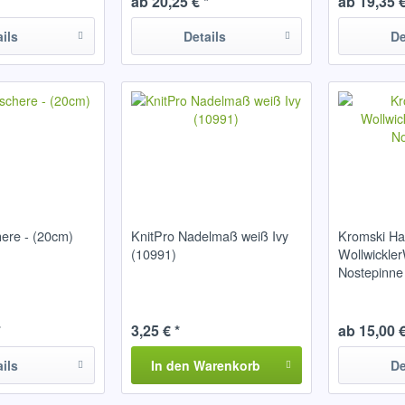
ab 20,25 € *
ab 19,35 €
ails
Details
De
ere - (20cm)
KnitPro Nadelmaß weiß Ivy
Kromski H
(10991)
Wollwickle
Nostepinne
*
3,25 € *
ab 15,00 €
ails
In den
Warenkorb
De