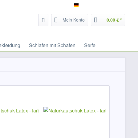
Service/Hilfe
Filzrausch - deutsch
Mein Konto
0,00 € *
ekleidung
Schlafen mit Schafen
Seife