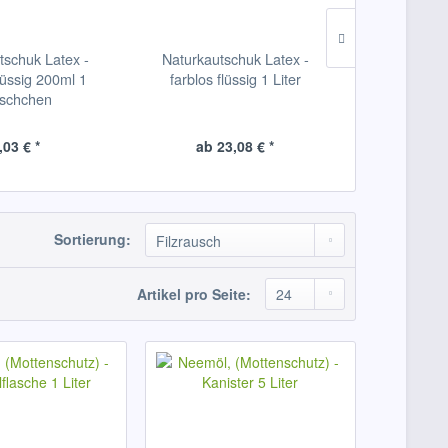
tschuk Latex -
Naturkautschuk Latex -
Neemöl, (M
flüssig 200ml 1
farblos flüssig 1 Liter
Nachfüllfl
äschchen
,03 € *
ab 23,08 € *
41,
Sortierung:
Artikel pro Seite: