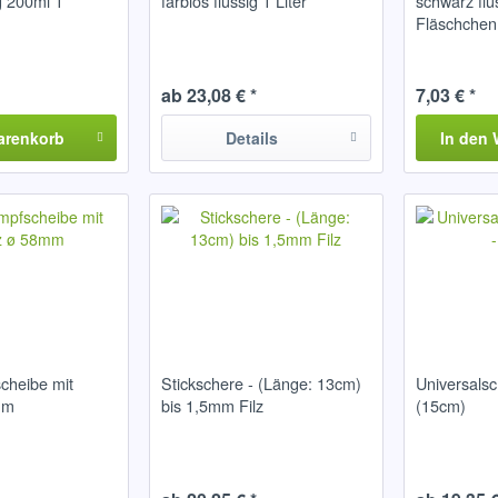
ig 200ml 1
farblos flüssig 1 Liter
schwarz flü
Fläschchen
ab 23,08 € *
7,03 € *
arenkorb
Details
In den
cheibe mit
Stickschere - (Länge: 13cm)
Universalsc
mm
bis 1,5mm Filz
(15cm)