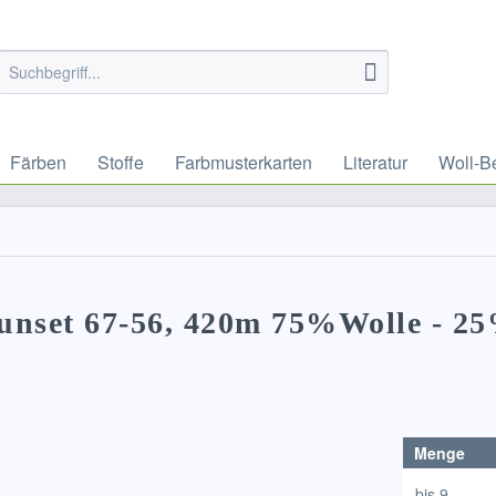
Färben
Stoffe
Farbmusterkarten
Literatur
Woll-B
sunset 67-56, 420m 75%Wolle - 2
Menge
bis
9