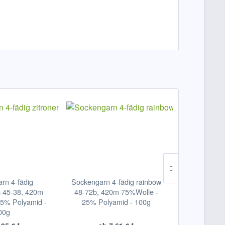
TIPP!
rn 4-fädig
Sockengarn 4-fädig rainbow
Filznadel
s 45-38, 420m
48-72b, 420m 75%Wolle -
Universal, seh
5% Polyamid -
25% Polyamid - 100g
Stück
00g