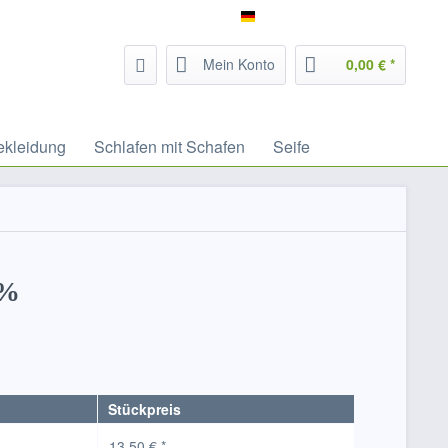
Service/Hilfe
Filzrausch - deutsch
Mein Konto
0,00 € *
ekleidung
Schlafen mit Schafen
Seife
5%
Stückpreis
13,50 € *