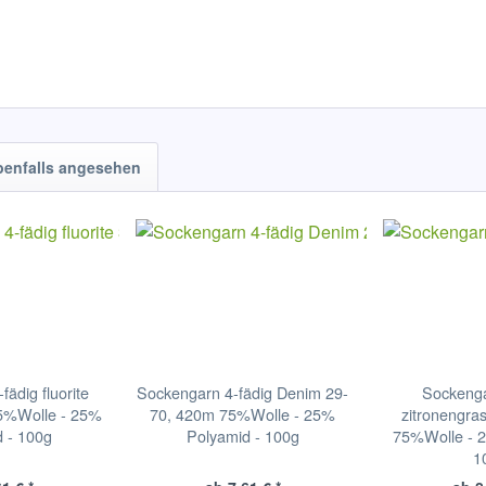
benfalls angesehen
ädig fluorite
Sockengarn 4-fädig Denim 29-
Sockenga
5%Wolle - 25%
70, 420m 75%Wolle - 25%
zitronengra
 - 100g
Polyamid - 100g
75%Wolle - 2
1