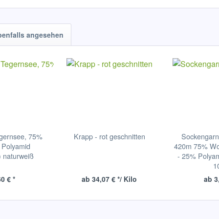
benfalls angesehen
egernsee, 75%
Krapp - rot geschnitten
Sockengarn
 Polyamid
420m 75% Wol
 naturweiß
- 25% Polyam
1
0 € *
ab 34,07 € */ Kilo
ab 3