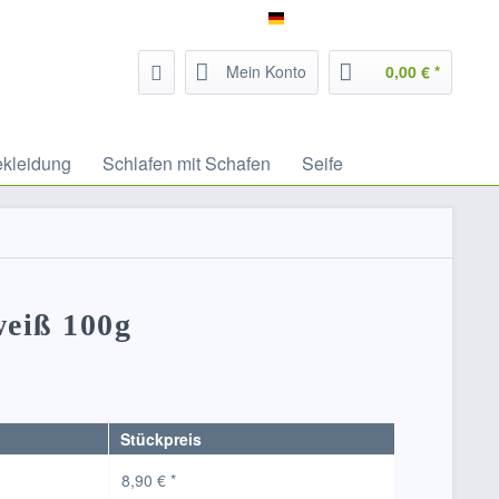
Service/Hilfe
Filzrausch - deutsch
Mein Konto
0,00 € *
ekleidung
Schlafen mit Schafen
Seife
eiß 100g
Stückpreis
8,90 € *