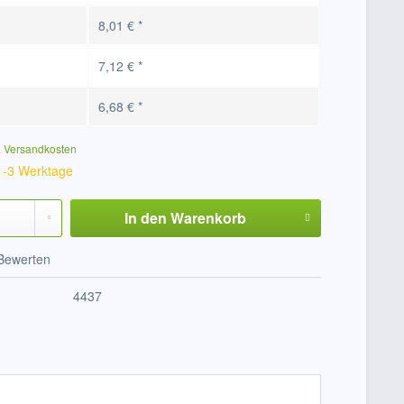
8,01 € *
7,12 € *
6,68 € *
. Versandkosten
 1-3 Werktage
In den
Warenkorb
Bewerten
4437