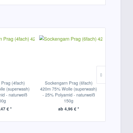
 Prag (4fach)
Sockengarn Prag (6fach)
Louet Verbind
le (superwash)
420m 75% Wolle (superwash)
S10/
id - naturweiß
- 25% Polyamid - naturweiß
/S17/S20//S5
00g
150g
ca.55m
,47 € *
ab 4,96 € *
9,