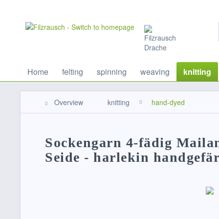
Home
felting
spinning
weaving
knitting
Overview
knitting
hand-dyed
Sockengarn 4-fädig Mail
Seide - harlekin handgefä