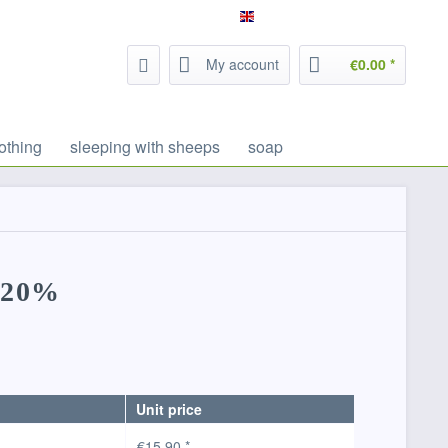
Service/Help
Filzrausch - english
My account
€0.00 *
othing
sleeping with sheeps
soap
-20%
Unit price
€15.90 *