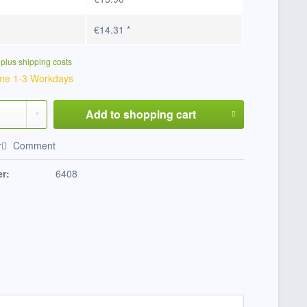
€14.31 *
T
plus shipping costs
ime 1-3 Workdays
Add to
shopping cart
r
Comment
r:
6408