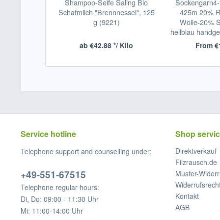
Shampoo-Seife Saling Bio
Sockengarn4-f
Schafmilch "Brennnessel", 125
425m 20% R
g (9221)
Wolle-20% Se
hellblau handge
ab €42.88 */ Kilo
From €1
Service hotline
Shop servi
Direktverkauf
Telephone support and counselling under:
Filzrausch.de
+49-551-67515
Muster-Widerr
Widerrufsrech
Telephone regular hours:
Kontakt
Di, Do: 09:00 - 11:30 Uhr
AGB
Mi: 11:00-14:00 Uhr