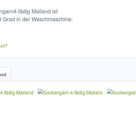
garn4-fädig Mailand ist
 Grad in der Waschmaschine.
uct?
wed