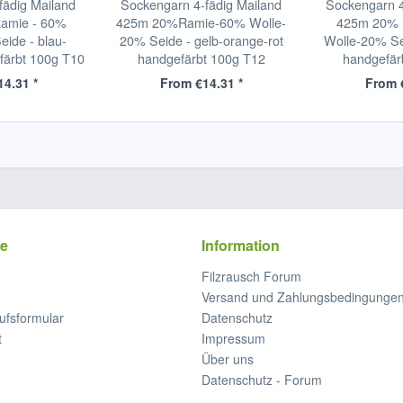
ädig Mailand
Sockengarn 4-fädig Mailand
Sockengarn 4
amie - 60%
425m 20%Ramie-60% Wolle-
425m 20% 
ide - blau-
20% Seide - gelb-orange-rot
Wolle-20% Seid
färbt 100g T10
handgefärbt 100g T12
handgefär
4.31 *
From €14.31 *
From 
ce
Information
Filzrausch Forum
Versand und Zahlungsbedingunge
ufsformular
Datenschutz
t
Impressum
Über uns
Datenschutz - Forum