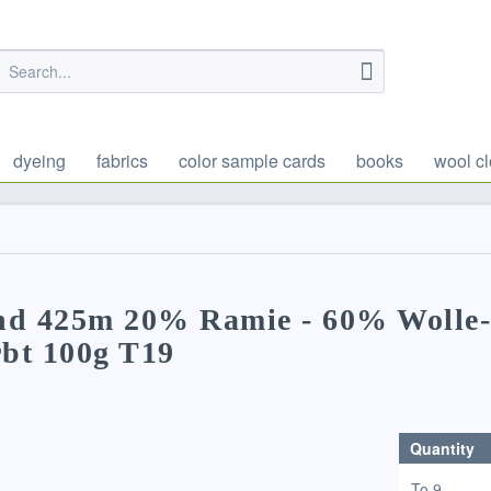
dyeing
fabrics
color sample cards
books
wool cl
and 425m 20% Ramie - 60% Wolle
rbt 100g T19
Quantity
To
9