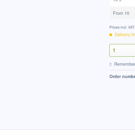
From
10
Prices incl. VA
Delivery t
Remembe
Order numbe