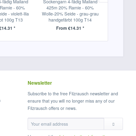
-fädig Mailand
Sockengarn 4-fädig Mailand
Louet An
Ramie - 60%
425m 20% Ramie - 60%
S10/S15/S16
e - violett-lila
Wolle-20% Seide - grau-grau
Standard 1
bt 100g T13
handgefärbt 100g T14
€14.31 *
From €14.31 *
€1
Newsletter
Subscribe to the free Filzrausch newsletter and
n
ensure that you will no longer miss any of our
Filzrausch offers or news.