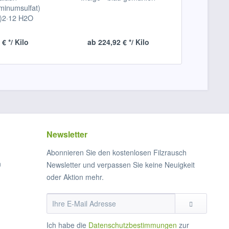
minumsulfat)
ge
)2·12 H2O
 € */ Kilo
ab 224,92 € */ Kilo
ab 16,2
Newsletter
Abonnieren Sie den kostenlosen Filzrausch
n
Newsletter und verpassen Sie keine Neuigkeit
oder Aktion mehr.
Ich habe die
Datenschutzbestimmungen
zur