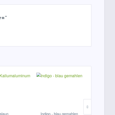
len"
ialaun
Indigo - blau gemahlen
Hennarot - 