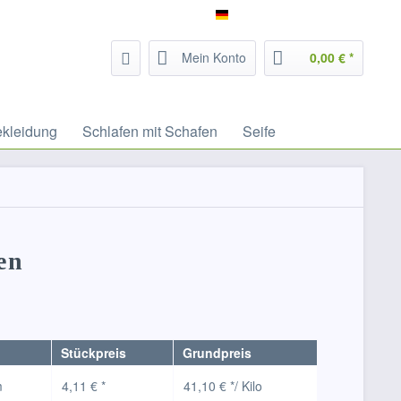
Service/Hilfe
Filzrausch - deutsch
Mein Konto
0,00 € *
ekleidung
Schlafen mit Schafen
Seife
en
Stückpreis
Grundpreis
m
4,11 € *
41,10 € */ Kilo