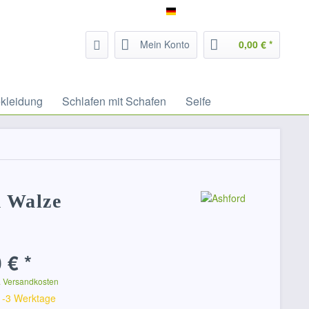
Service/Hilfe
Filzrausch - deutsch
Mein Konto
0,00 € *
kleidung
Schlafen mit Schafen
Seife
m Walze
 € *
. Versandkosten
 1-3 Werktage