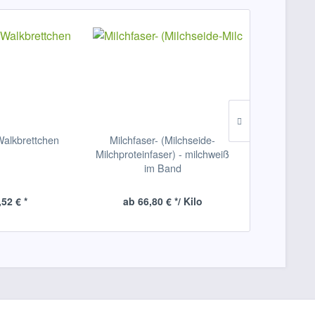
Walkbrettchen
Milchfaser- (Milchseide-
Perlenfaser-
Milchproteinfaser) - milchweiß
perlenw
im Band
,52 € *
ab 66,80 € */ Kilo
ab 49,4