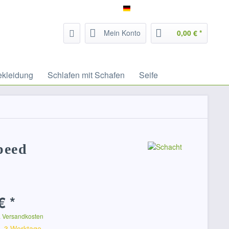
Service/Hilfe
Filzrausch - deutsch
Mein Konto
0,00 € *
ekleidung
Schlafen mit Schafen
Seife
peed
€ *
. Versandkosten
 1-3 Werktage