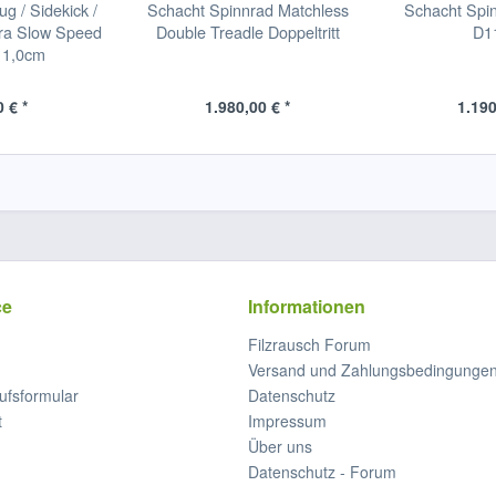
g / Sidekick /
Schacht Spinnrad Matchless
Schacht Spi
tra Slow Speed
Double Treadle Doppeltritt
D1
11,0cm
 € *
1.980,00 € *
1.190
ce
Informationen
Filzrausch Forum
Versand und Zahlungsbedingunge
ufsformular
Datenschutz
t
Impressum
Über uns
Datenschutz - Forum