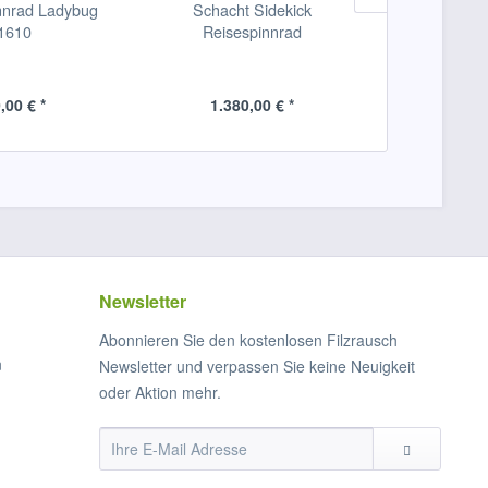
nnrad Ladybug
Schacht Sidekick
Schacht Lady
1610
Reisespinnrad
- Lazy Kate
,00 € *
1.380,00 € *
79
Newsletter
Abonnieren Sie den kostenlosen Filzrausch
n
Newsletter und verpassen Sie keine Neuigkeit
oder Aktion mehr.