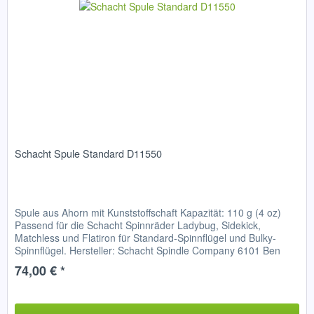
Schacht Spule Standard D11550
Spule aus Ahorn mit Kunststoffschaft Kapazität: 110 g (4 oz)
Passend für die Schacht Spinnräder Ladybug, Sidekick,
Matchless und Flatiron für Standard-Spinnflügel und Bulky-
Spinnflügel. Hersteller: Schacht Spindle Company 6101 Ben
Pl....
74,00 € *