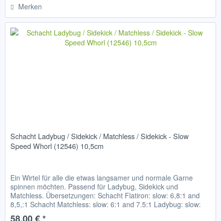
Merken
Schacht Ladybug / Sidekick / Matchless / Sidekick - Slow
Speed Whorl (12546) 10,5cm
Ein Wirtel für alle die etwas langsamer und normale Garne
spinnen möchten. Passend für Ladybug, Sidekick und
Matchless. Übersetzungen: Schacht Flatiron: slow: 6,8:1 and
8,5,:1 Schacht Matchless: slow: 6:1 and 7.5:1 Ladybug: slow:
4,7:1...
58,00 € *