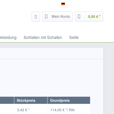
Service/Hilfe
Filzrausch - deutsch
Mein Konto
0,00 € *
ekleidung
Schlafen mit Schafen
Seife
Stückpreis
Grundpreis
3,42 € *
114,00 € */ Kilo