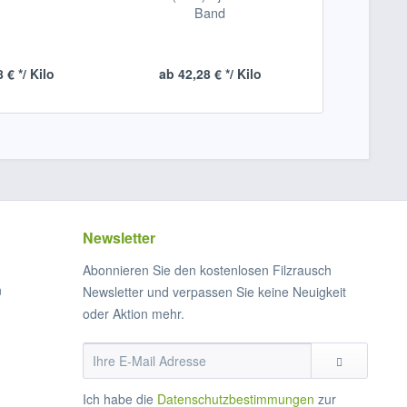
Band
(bunt) - r
 € */ Kilo
ab 42,28 € */ Kilo
ab 42,2
Newsletter
Abonnieren Sie den kostenlosen Filzrausch
n
Newsletter und verpassen Sie keine Neuigkeit
oder Aktion mehr.
Ich habe die
Datenschutzbestimmungen
zur