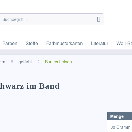
Färben
Stoffe
Farbmusterkarten
Literatur
Woll-B
ern
gefärbt
Buntes Leinen
schwarz im Band
Menge
30 Gramm