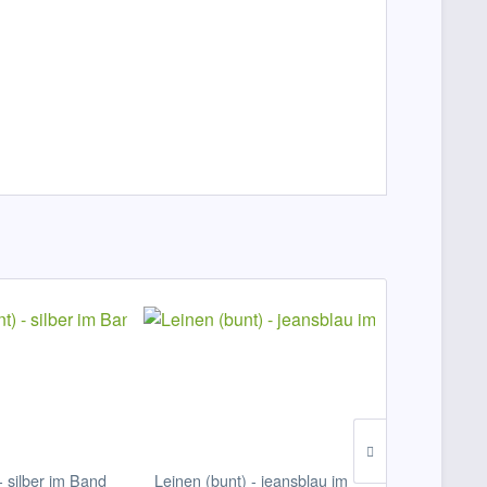
- silber im Band
Leinen (bunt) - jeansblau im
a´kg nur af 