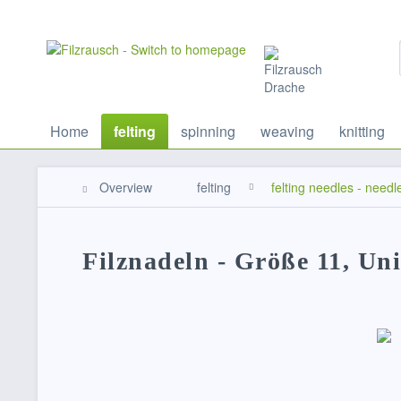
Home
felting
spinning
weaving
knitting
Overview
felting
felting needles - needl
Filznadeln - Größe 11, Uni