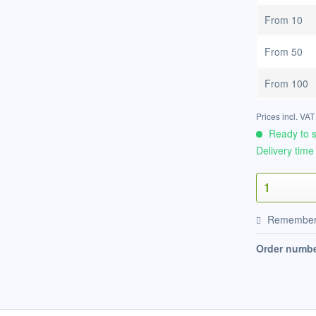
From
10
From
50
From
100
Prices incl. VA
Ready to s
Delivery time
Remembe
Order numbe