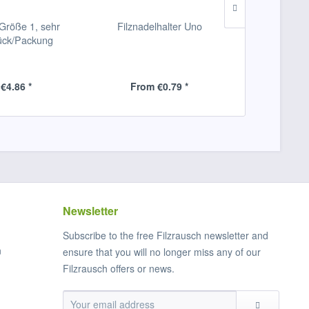
 Größe 1, sehr
Filznadelhalter Uno
Filznadeln -
tück/Packung
Nadel dick
(stumpf), 1
€4.86 *
From €0.79 *
From
Newsletter
Subscribe to the free Filzrausch newsletter and
n
ensure that you will no longer miss any of our
Filzrausch offers or news.