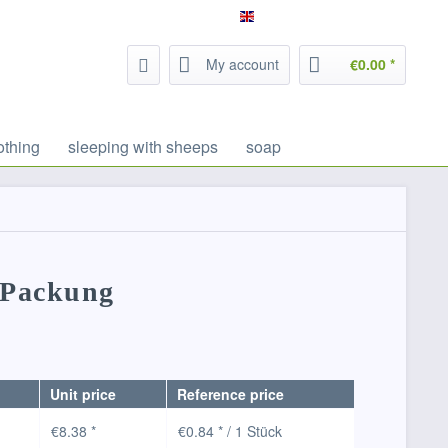
Service/Help
Filzrausch - english
My account
€0.00 *
othing
sleeping with sheeps
soap
k/Packung
Unit price
Reference price
€8.38 *
€0.84 * / 1 Stück