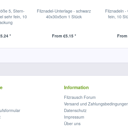
röße 5, Stern-
Filznadel-Unterlage - schwarz
Filznadeln -
l sehr fein, 10
40x30x5cm 1 Stück
fein, 10 S
Packung
5.24 *
From €5.15 *
From 
ce
Information
Filzrausch Forum
Versand und Zahlungsbedingunge
ufsformular
Datenschutz
t
Impressum
Über uns