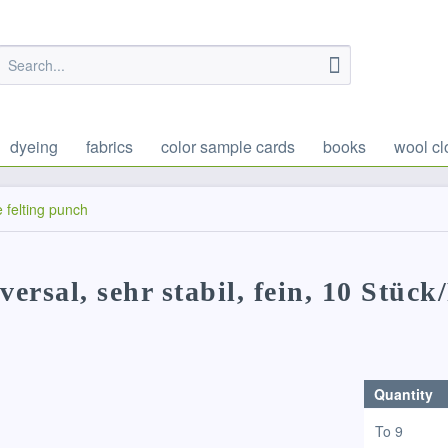
dyeing
fabrics
color sample cards
books
wool cl
e felting punch
versal, sehr stabil, fein, 10 Stüc
Quantity
To
9