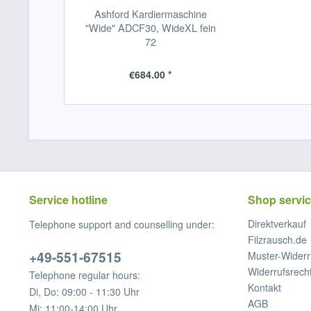
Ashford Kardiermaschine
"Wide" ADCF30, WideXL fein
72
€684.00 *
Service hotline
Shop servi
Direktverkauf
Telephone support and counselling under:
Filzrausch.de
+49-551-67515
Muster-Widerr
Widerrufsrech
Telephone regular hours:
Kontakt
Di, Do: 09:00 - 11:30 Uhr
AGB
Mi: 11:00-14:00 Uhr