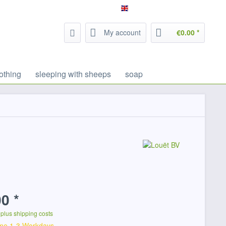
Service/Help
Filzrausch - english
My account
€0.00 *
othing
sleeping with sheeps
soap
0 *
T
plus shipping costs
ime 1-3 Workdays