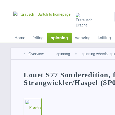
Home
felting
spinning
weaving
knitting
Overview
spinning
spinning wheels, spi
Louet S77 Sonderedition, f
Strangwickler/Haspel (SP