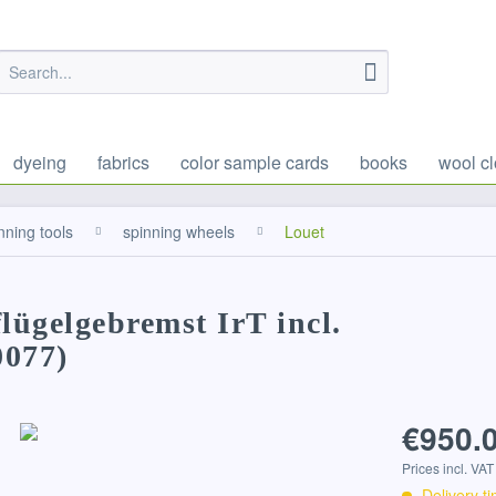
dyeing
fabrics
color sample cards
books
wool cl
nning tools
spinning wheels
Louet
lügelgebremst IrT incl.
0077)
€950.0
Prices incl. VA
Delivery t