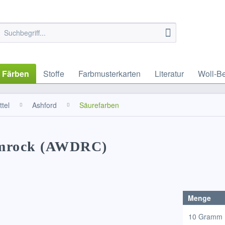
Färben
Stoffe
Farbmusterkarten
Literatur
Woll-B
tel
Ashford
Säurefarben
amrock (AWDRC)
Menge
10 Gramm