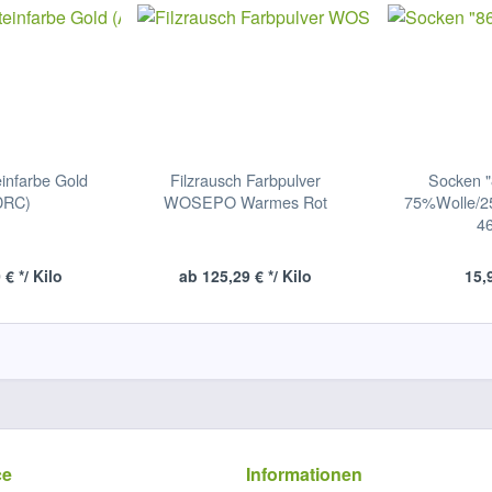
infarbe Gold
Filzrausch Farbpulver
Socken "
DRC)
WOSEPO Warmes Rot
75%Wolle/25
46
€ */ Kilo
ab 125,29 € */ Kilo
15,
ce
Informationen