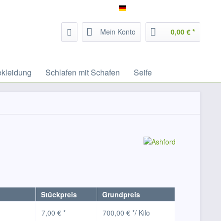
Service/Hilfe
Filzrausch - deutsch
Mein Konto
0,00 € *
ekleidung
Schlafen mit Schafen
Seife
Stückpreis
Grundpreis
7,00 € *
700,00 € */ Kilo