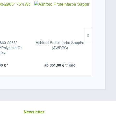
860-2965"
Ashford Proteinfarbe Sappire
Ashford Pro
Polyamid Gr.
(AWDRC)
(A
/47
90 € *
ab 351,00 € */ Kilo
ab 351,
Newsletter