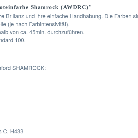
roteinfarbe Shamrock (AWDRC)"
e Brillanz und ihre einfache Handhabung. Die Farben si
le (je nach Farbintensivität).
halb von ca. 45min. durchzuführen.
ndard 100.
hford SHAMROCK:
es C, H433