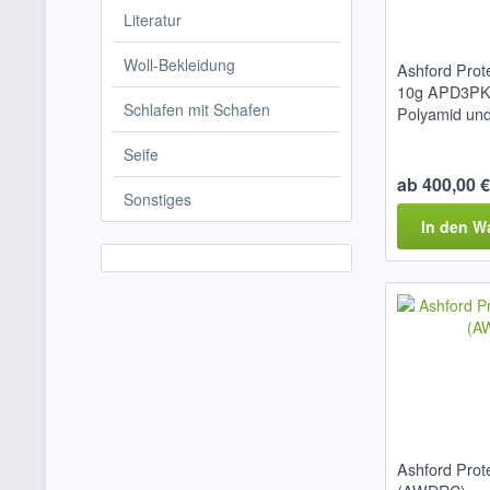
Literatur
Woll-Bekleidung
Ashford Prot
10g APD3PK 
Schlafen mit Schafen
Polyamid un
Seife
ab 400,00 € 
Sonstiges
In den
W
Ashford Prot