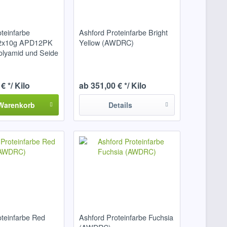
teinfarbe
Ashford Proteinfarbe Bright
12x10g APD12PK
Yellow (AWDRC)
Polyamid und Seide
€ */ Kilo
ab 351,00 € */ Kilo
Warenkorb
Details
oteinfarbe Red
Ashford Proteinfarbe Fuchsia