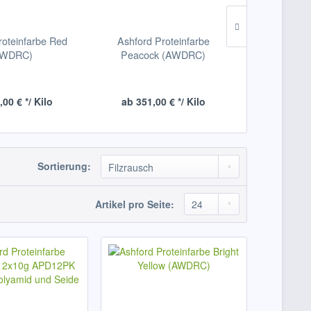
roteinfarbe Red
Ashford Proteinfarbe
Ashford 
AWDRC)
Peacock (AWDRC)
Turquoi
00 € */ Kilo
ab 351,00 € */ Kilo
ab 351,0
Sortierung:
Artikel pro Seite: