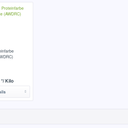
einfarbe
(AWDRC)
*/ Kilo
ails