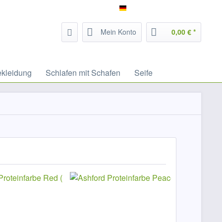
Service/Hilfe
Filzrausch - deutsch
Mein Konto
0,00 € *
ekleidung
Schlafen mit Schafen
Seife