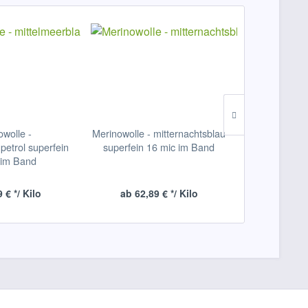
owolle -
Merinowolle - mitternachtsblau
Merinowolle -
petrol superfein
superfein 16 mic im Band
mic 
 im Band
 € */ Kilo
ab 62,89 € */ Kilo
ab 62,8