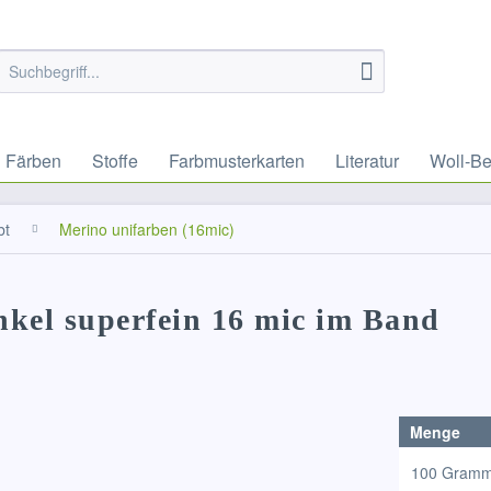
Färben
Stoffe
Farbmusterkarten
Literatur
Woll-Be
bt
Merino unifarben (16mic)
nkel superfein 16 mic im Band
Menge
100 Gram