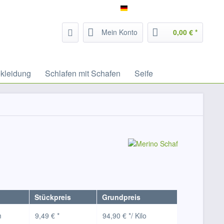
Service/Hilfe
Filzrausch - deutsch
Mein Konto
0,00 € *
kleidung
Schlafen mit Schafen
Seife
Stückpreis
Grundpreis
m
9,49 € *
94,90 € */ Kilo