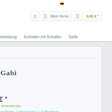
Service/Hilfe
Filzrausch - deutsch
Mein Konto
0,00 € *
ekleidung
Schlafen mit Schafen
Seife
, Gabi
€ *
. Versandkosten
andfertig, Lieferzeit ca. 1-3 Werktage