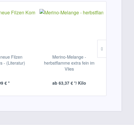
 neue Filzen
Merino-Melange -
Filznadel-Un
 - (Literatur)
herbstflamme extra fein im
40x30x5
Vlies
99 € *
ab 63,37 € */ Kilo
ab 