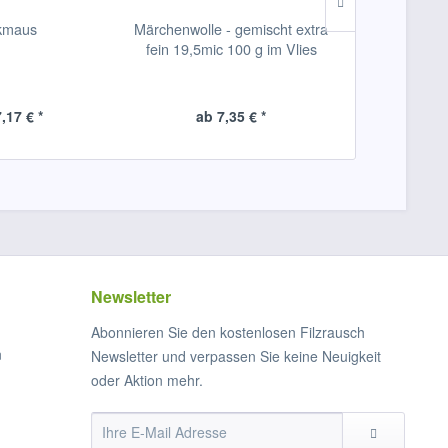
kmaus
Märchenwolle - gemischt extra
Kunterb
fein 19,5mic 100 g im Vlies
(Bergschafw
mittelfein 30
,17 € *
ab 7,35 € *
ab 
Newsletter
Abonnieren Sie den kostenlosen Filzrausch
n
Newsletter und verpassen Sie keine Neuigkeit
oder Aktion mehr.