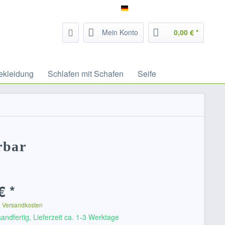
Service/Hilfe
Filzrausch - deutsch
Mein Konto
0,00 € *
ekleidung
Schlafen mit Schafen
Seife
erbar
€ *
. Versandkosten
andfertig, Lieferzeit ca. 1-3 Werktage