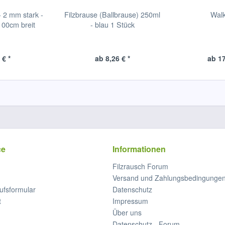
 - 2 mm stark -
Filzbrause (Ballbrause) 250ml
Wal
00cm breit
- blau 1 Stück
 € *
ab 8,26 € *
ab 17
ce
Informationen
Filzrausch Forum
Versand und Zahlungsbedingunge
ufsformular
Datenschutz
t
Impressum
Über uns
Datenschutz - Forum