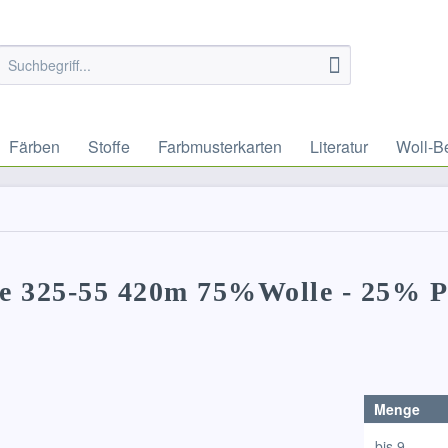
Färben
Stoffe
Farbmusterkarten
Literatur
Woll-B
ite 325-55 420m 75%Wolle - 25% 
Menge
bis
9