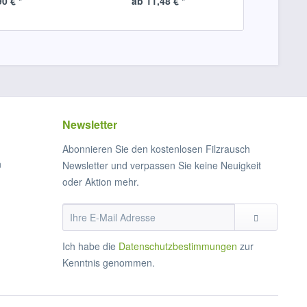
90 € *
ab 11,48 € *
ab 1
Newsletter
Abonnieren Sie den kostenlosen Filzrausch
n
Newsletter und verpassen Sie keine Neuigkeit
oder Aktion mehr.
Ich habe die
Datenschutzbestimmungen
zur
Kenntnis genommen.