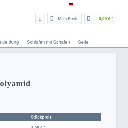
Service/Hilfe
Filzrausch - deutsch
Mein Konto
0,00 € *
ekleidung
Schlafen mit Schafen
Seife
Polyamid
Stückpreis
8,95 € *