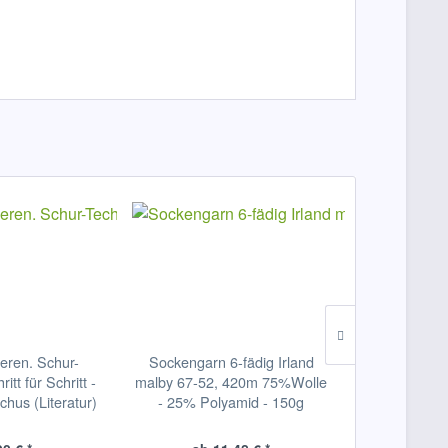
eren. Schur-
Sockengarn 6-fädig Irland
Sockengarn
itt für Schritt -
malby 67-52, 420m 75%Wolle
sunset 67-56
chus (Literatur)
- 25% Polyamid - 150g
- 25% Po