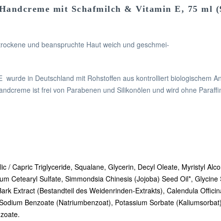
 Handcreme mit Schafmilch & Vitamin E, 75 ml (
, trockene und beanspruchte Haut weich und geschmei-
 wurde in Deutschland mit Rohstoffen aus kontrolliert biologischem A
Handcreme ist frei von Parabenen und Silikonölen und wird ohne Paraffi
lic / Capric Triglyceride, Squalane, Glycerin, Decyl Oleate, Myristyl Alc
 Cetearyl Sulfate, Simmondsia Chinesis (Jojoba) Seed Oil*, Glycine 
Bark Extract (Bestandteil des Weidenrinden-Extrakts), Calendula Officina
 Sodium Benzoate (Natriumbenzoat), Potassium Sorbate (Kaliumsorbat) Cit
zoate.