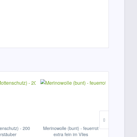
enschutz) - 200
Merinowolle (bunt) - feuerrot
Filzbrause (
erstäuber
extra fein im Vlies
- limeg