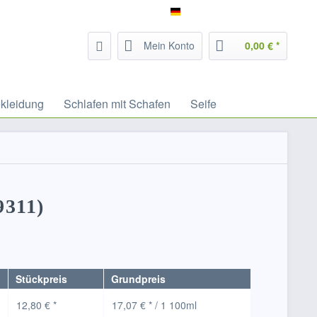
Service/Hilfe
Filzrausch - deutsch
Mein Konto
0,00 € *
kleidung
Schlafen mit Schafen
Seife
9311)
Stückpreis
Grundpreis
12,80 € *
17,07 € * / 1 100ml