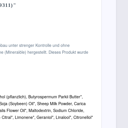
9311)"
nbau unter strenger Kontrolle und ohne
ne (Mineralöle) hergestellt. Dieses Produkt wurde
ohol (pflanzlich), Butyrospermum Parkii Butter*,
Soja (Soybeen) Oil*, Sheep Milk Powder, Carica
lis Flower Oil*, Maltodextrin, Sodium Chloride,
ral*, Limonene*, Geraniol*, Linalool*, Citronellol*