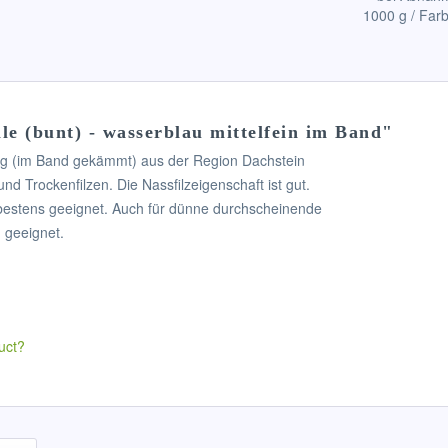
1000 g / Far
le (bunt) - wasserblau mittelfein im Band"
ug (im Band gekämmt) aus der Region Dachstein
und Trockenfilzen. Die Nassfilzeigenschaft ist gut.
e bestens geeignet. Auch für dünne durchscheinende
n geeignet.
uct?