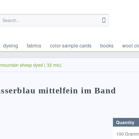
dyeing
fabrics
color sample cards
books
wool cl
mountain sheep dyed ( 32 mic)
asserblau mittelfein im Band
Quantity
100 Gram