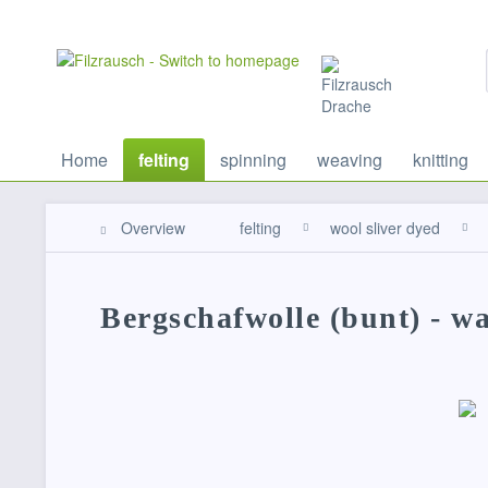
Home
felting
spinning
weaving
knitting
Overview
felting
wool sliver dyed
Bergschafwolle (bunt) - w