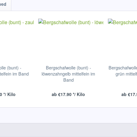
wed
le (bunt) -
Bergschafwolle (bunt) -
Bergschafwolle
telfein im Band
löwenzahngelb mittelfein im
grün mitte
Band
 */ Kilo
ab €17.90 */ Kilo
ab €17.