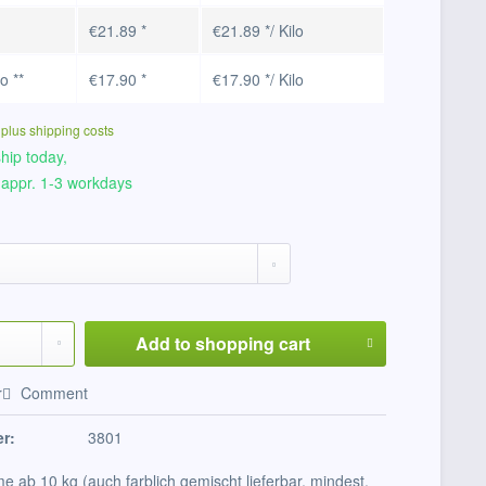
€21.89 *
€21.89 */ Kilo
lo
**
€17.90 *
€17.90 */ Kilo
T
plus shipping costs
hip today,
 appr. 1-3 workdays
Add to
shopping cart
r
Comment
r:
3801
e ab 10 kg (auch farblich gemischt lieferbar, mindest.