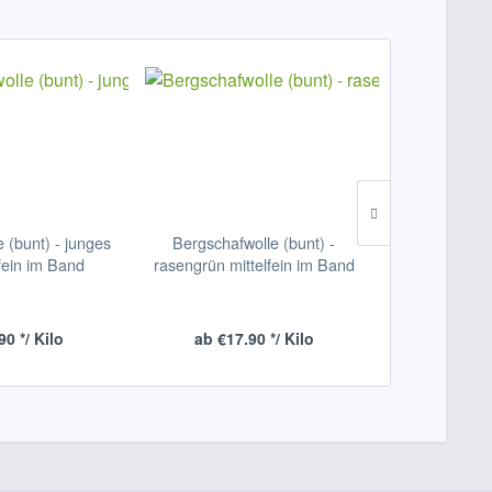
 (bunt) - junges
Bergschafwolle (bunt) -
Bergschaf
lfein im Band
rasengrün mittelfein im Band
vampirsrot m
90 */ Kilo
ab €17.90 */ Kilo
ab €17