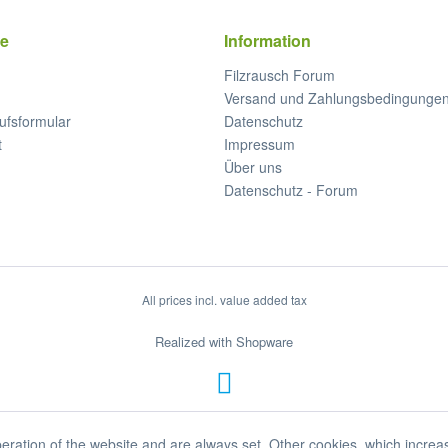
ce
Information
Filzrausch Forum
Versand und Zahlungsbedingunge
ufsformular
Datenschutz
t
Impressum
Über uns
Datenschutz - Forum
All prices incl. value added tax
Realized with Shopware
eration of the website and are always set. Other cookies, which increa