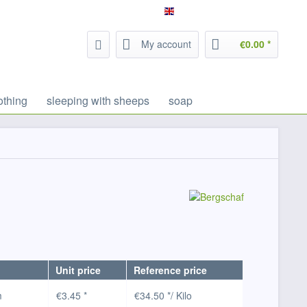
Service/Help
Filzrausch - english
My account
€0.00 *
othing
sleeping with sheeps
soap
Unit price
Reference price
m
€3.45 *
€34.50 */ Kilo