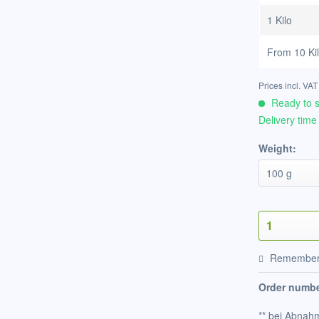
1 Kilo
From
10 Ki
Prices incl. VA
Ready to s
Delivery time
Weight:
Remembe
Order numbe
** bei Abnahm