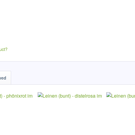
uct?
wed