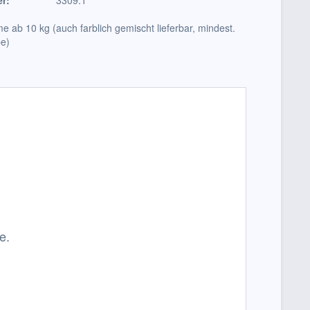
r:
3309.1
e ab 10 kg (auch farblich gemischt lieferbar, mindest.
be)
e.