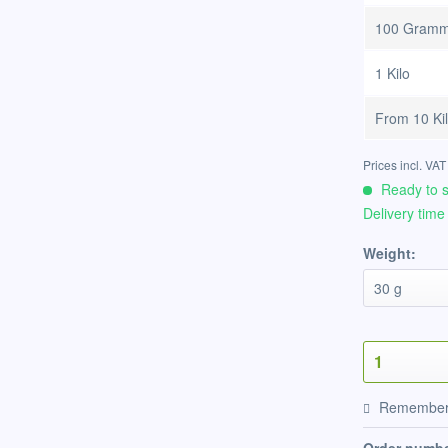
100 Gram
1 Kilo
From
10 Ki
Prices incl. VA
Ready to s
Delivery time
Weight:
Remembe