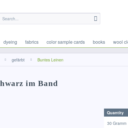
dyeing
fabrics
color sample cards
books
wool cl
gefärbt
Buntes Leinen
schwarz im Band
Quantity
30 Gramm