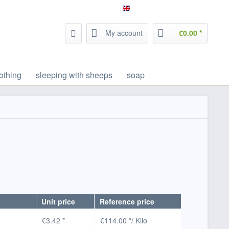
Service/Help
Filzrausch - english
My account
€0.00 *
othing
sleeping with sheeps
soap
Unit price
Reference price
€3.42 *
€114.00 */ Kilo