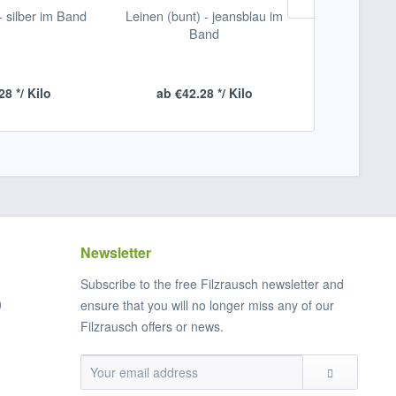
- silber im Band
Leinen (bunt) - jeansblau im
a´kg nur af 
Band
(bunt) - r
28 */ Kilo
ab €42.28 */ Kilo
ab €42
Newsletter
Subscribe to the free Filzrausch newsletter and
n
ensure that you will no longer miss any of our
Filzrausch offers or news.