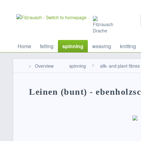
Home
felting
spinning
weaving
knitting
Overview
spinning
silk- and plant fibres
Leinen (bunt) - ebenholz