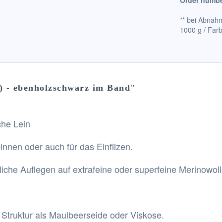
Order numbe
** bei Abnahm
1000 g / Far
) - ebenholzschwarz im Band"
che Lein
nnen oder auch für das Einfilzen.
iche Auflegen auf extrafeine oder superfeine Merinowoll
e Struktur als Maulbeerseide oder Viskose.