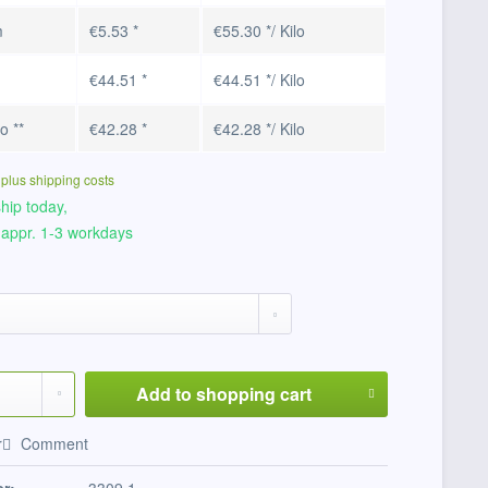
m
€5.53 *
€55.30 */ Kilo
€44.51 *
€44.51 */ Kilo
lo
**
€42.28 *
€42.28 */ Kilo
T
plus shipping costs
hip today,
 appr. 1-3 workdays
Add to
shopping cart
r
Comment