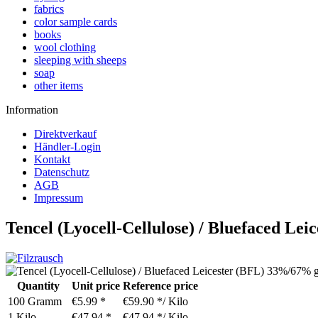
fabrics
color sample cards
books
wool clothing
sleeping with sheeps
soap
other items
Information
Direktverkauf
Händler-Login
Kontakt
Datenschutz
AGB
Impressum
Tencel (Lyocell-Cellulose) / Bluefaced Le
Quantity
Unit price
Reference price
100 Gramm
€5.99 *
€59.90 */ Kilo
1 Kilo
€47.94 *
€47.94 */ Kilo