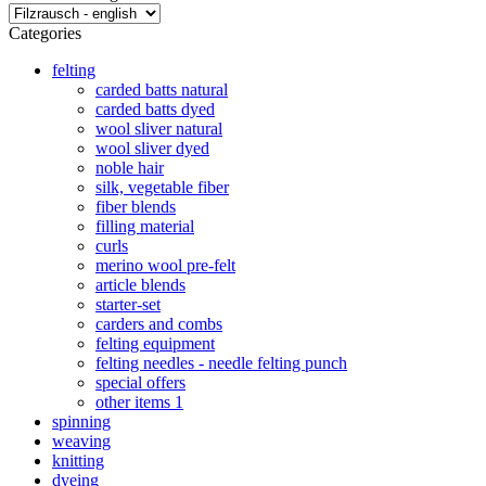
Categories
felting
carded batts natural
carded batts dyed
wool sliver natural
wool sliver dyed
noble hair
silk, vegetable fiber
fiber blends
filling material
curls
merino wool pre-felt
article blends
starter-set
carders and combs
felting equipment
felting needles - needle felting punch
special offers
other items 1
spinning
weaving
knitting
dyeing