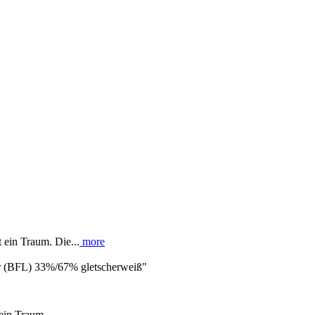
ein Traum. Die...
more
ter (BFL) 33%/67% gletscherweiß"
ein Traum.