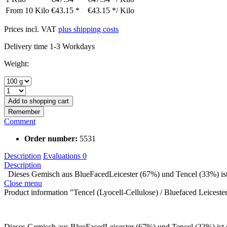
From
10 Kilo
€43.15 *
€43.15 */ Kilo
Prices incl. VAT
plus shipping costs
Delivery time 1-3 Workdays
Weight:
Add to
shopping cart
Remember
Comment
Order number:
5531
Description
Evaluations
0
Description
Dieses Gemisch aus BlueFacedLeicester (67%) und Tencel (33%) ist 
Close menu
Product information "Tencel (Lyocell-Cellulose) / Bluefaced Leices
Dieses Gemisch aus BlueFacedLeicester (67%) und Tencel (33%) ist 