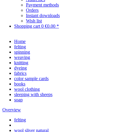
Payment methods
Orders
Instant downloads
Wish list
Shopping cart
0
€0.00 *
Home
felting
spinning
weaving
knitting
dyeing
fabrics
color sample cards
books
wool clothing
sleeping with sheeps
soap
Overview
felting
wool sliver natural