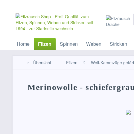
Home
Filzen
Spinnen
Weben
Stricken
Übersicht
Filzen
Woll-Kammzüge gefär
Merinowolle - schiefergra