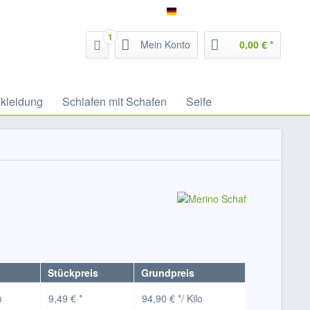
Service/Hilfe
Filzrausch - deutsch
1
Mein Konto
0,00 € *
kleidung
Schlafen mit Schafen
Seife
Stückpreis
Grundpreis
m
9,49 € *
94,90 € */ Kilo