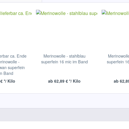
ferbar ca. Ende
Merinowolle - stahlblau
Merinowoll
rinowolle -
superfein 16 mic im Band
superfein 1
wan superfein
im Band
€ */ Kilo
ab 62,89 € */ Kilo
ab 62,89