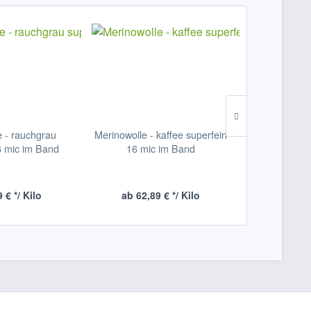
e - rauchgrau
Merinowolle - kaffee superfein
Merinowo
6 mic im Band
16 mic im Band
superfein 
 € */ Kilo
ab 62,89 € */ Kilo
ab 62,8