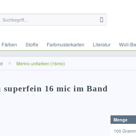
Färben
Stoffe
Farbmusterkarten
Literatur
Woll-Be
bt
Merino unifarben (16mic)
u superfein 16 mic im Band
Menge
100 Gram