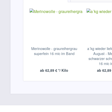
Merinowolle - graureihergrau
a´kg wieder lie
superfein 16 mic im Band
August - Me
schwarzer sch
16 mic 
ab 62,89 € */ Kilo
ab 62,89 