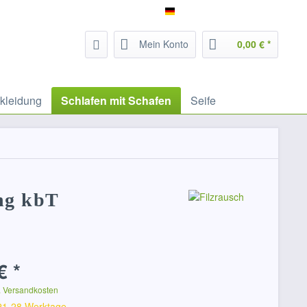
Service/Hilfe
Filzrausch - deutsch
Mein Konto
0,00 € *
kleidung
Schlafen mit Schafen
Seife
ng kbT
€ *
. Versandkosten
 21-28 Werktage