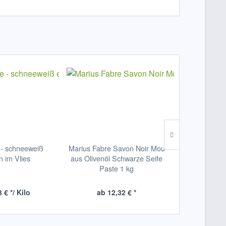
 - schneeweiß
Marius Fabre Savon Noir Mou
Damen-Le
in im Vlies
aus Olivenöl Schwarze Seife
Schurwolle
Paste 1 kg
G
 € */ Kilo
ab 12,32 € *
ab 5