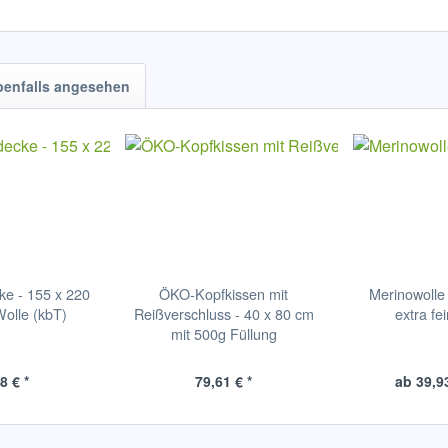
benfalls angesehen
e - 155 x 220
ÖKO-Kopfkissen mit
Merinowolle
olle (kbT)
Reißverschluss - 40 x 80 cm
extra fe
mit 500g Füllung
8 € *
79,61 € *
ab 39,93