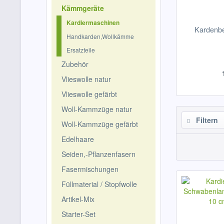
Kämmgeräte
Kardiermaschinen
Kardenbe
Handkarden,Wollkämme
Ersatzteile
Zubehör
Vlieswolle natur
Vlieswolle gefärbt
Woll-Kammzüge natur
Filtern
Woll-Kammzüge gefärbt
Edelhaare
Seiden,-Pflanzenfasern
Fasermischungen
Füllmaterial / Stopfwolle
Artikel-Mix
Starter-Set