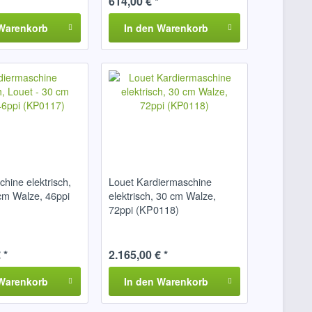
614,00 € *
Warenkorb
In den
Warenkorb
hine elektrisch,
Louet Kardiermaschine
cm Walze, 46ppi
elektrisch, 30 cm Walze,
72ppi (KP0118)
 *
2.165,00 € *
Warenkorb
In den
Warenkorb