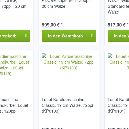
m" ADCF,
ADCSF, super fein 120ppi -
WDC, "Wil
n 72ppi - 20 cm
20 cm Walze
Standard fe
Walze
599,00 € *
517,00 € *
arenkorb
In den
Warenkorb
In den
rmaschine
Louet Kardiermaschine
Louet Kard
andkurbel, Louet
Classic, 19 cm Walze, 72ppi
Classic, 19
e, 120ppi
(KP0103)
(KP0101)