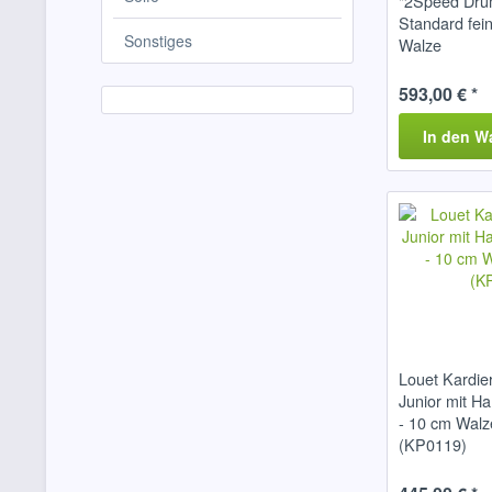
"2Speed Dru
Standard fei
Sonstiges
Walze
593,00 € *
In den
W
Louet Kardie
Junior mit H
- 10 cm Walz
(KP0119)