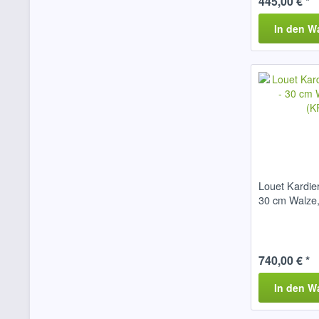
445,00 € *
In den
W
Louet Kardie
30 cm Walze
740,00 € *
In den
W