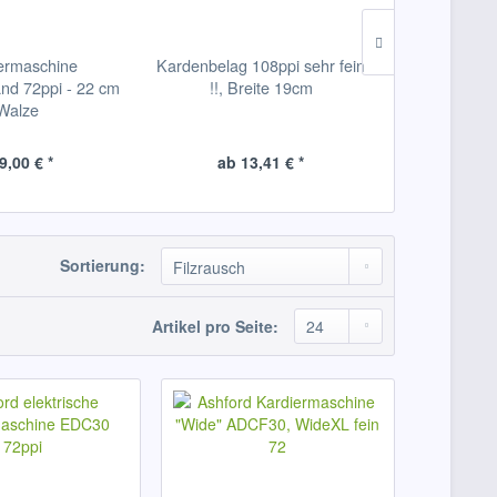
ermaschine
Kardenbelag 108ppi sehr fein
Ashford Ka
nd 72ppi - 22 cm
!!, Breite 19cm
"2Speed 
Walze
Standard fei
W
9,00 € *
ab 13,41 € *
593
Sortierung:
Artikel pro Seite: