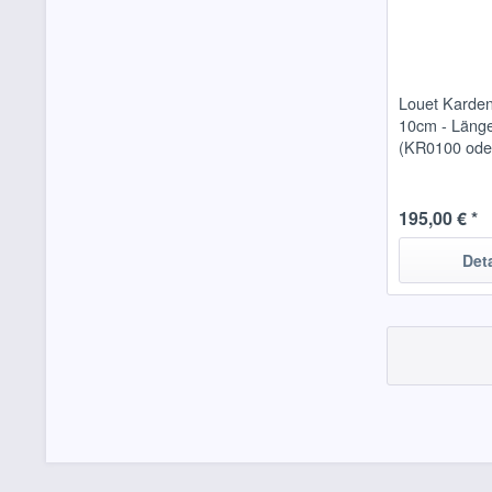
Louet Karden
10cm - Läng
(KR0100 ode
195,00 € *
Det