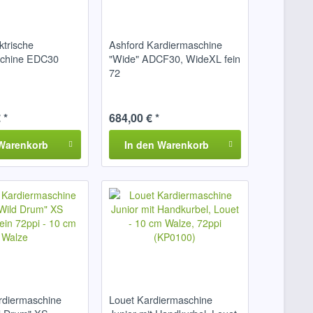
ktrische
Ashford Kardiermaschine
schine EDC30
"Wide" ADCF30, WideXL fein
72
 *
684,00 € *
Warenkorb
In den
Warenkorb
rdiermaschine
Louet Kardiermaschine