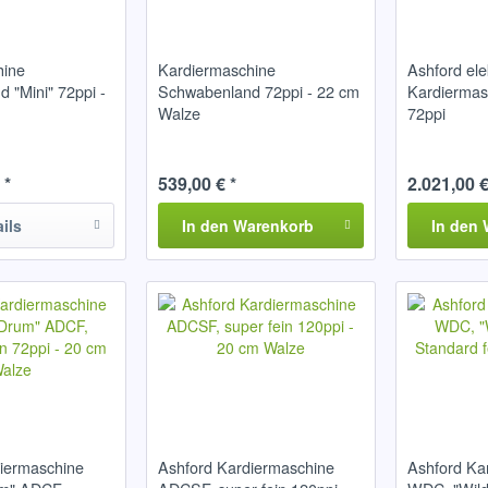
hine
Kardiermaschine
Ashford ele
 "Mini" 72ppi -
Schwabenland 72ppi - 22 cm
Kardierma
Walze
72ppi
 *
539,00 € *
2.021,00 €
ails
In den
Warenkorb
In den
iermaschine
Ashford Kardiermaschine
Ashford Ka