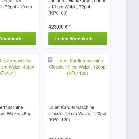
d Drum" XS
Junior mit Handkurbel, Louet
in 72ppi - 10 cm
- 10 cm Walze, 72ppi
(KP0100)
423,00 € *
Warenkorb
In den
Warenkorb
iermaschine
Louet Kardiermaschine
 cm Walze, 46ppi
Classic, 19 cm Walze, 120ppi
(KP01120)