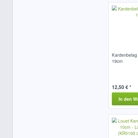
Kardenbelag 
19cm
12,50 € *
In den
W