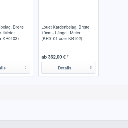
belag, Breite
Louet Kardenbelag, Breite
e 1Meter
19cm - Länge 1Meter
r KR0103)
(KR0101 oder KR102)
ab 362,00 € *
ails
Details