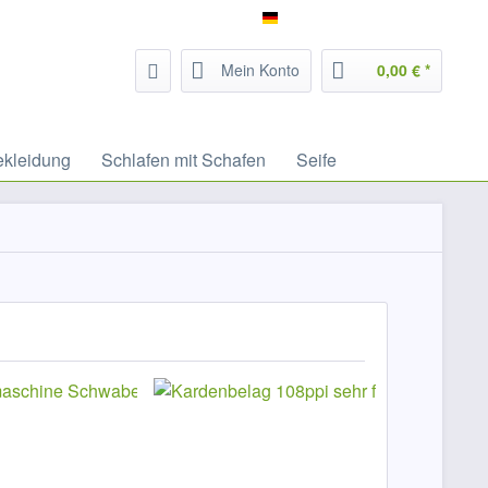
Service/Hilfe
Filzrausch - deutsch
Mein Konto
0,00 € *
ekleidung
Schlafen mit Schafen
Seife