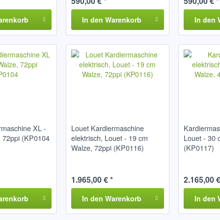
590,00 € *
590,00 € *
arenkorb
In den
Warenkorb
In den
rmaschine XL -
Louet Kardiermaschine
Kardiermasc
, 72ppi (KP0104
elektrisch, Louet - 19 cm
Louet - 30 
Walze, 72ppi (KP0116)
(KP0117)
1.965,00 € *
2.165,00 €
arenkorb
In den
Warenkorb
In den