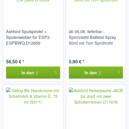
Ashford Spulspindel +
ab 06.08. lieferbar -
Spulenwickler für ESP3
Spinnradöl Ballistol Spray
ESPBWQ D12659
50ml mit 7cm Sprührohr
56,50 € *
5,90 € *
In den
In den