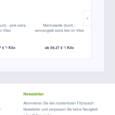
unt) - pink extra
Merinowolle (bunt) -
Merinowolle 
im Vlies
sonnengelb extra fein im Vlies
extra f
 € */ Kilo
ab 59,27 € */ Kilo
ab 59,2
Newsletter
Abonnieren Sie den kostenlosen Filzrausch
n
Newsletter und verpassen Sie keine Neuigkeit