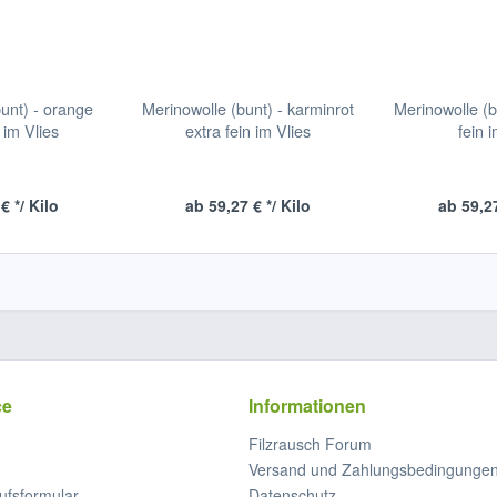
unt) - orange
Merinowolle (bunt) - karminrot
Merinowolle (b
 im Vlies
extra fein im Vlies
fein 
€ */ Kilo
ab 59,27 € */ Kilo
ab 59,27
ce
Informationen
Filzrausch Forum
Versand und Zahlungsbedingunge
ufsformular
Datenschutz